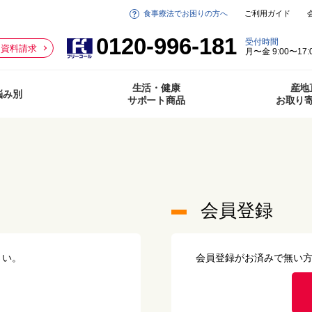
食事療法でお困りの方へ
ご利用ガイド
0120-996-181
受付時間
資料請求
月〜金 9:00〜17:
生活・健康
産地
悩み別
サポート商品
お取り
会員登録
さい。
会員登録がお済みで無い