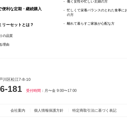
働く女性や忙しい主婦の方
で便利な定期・継続購入
忙しくて栄養バランスのとれた食事に
の方
離れて暮らすご家族が心配な方
ミリーセットとは？
りの品質
る理由
戸川区松江7-8-10
6-181
受付時間
：月〜金 9:00〜17:00
会社案内
個人情報保護方針
特定商取引法に基づく表記