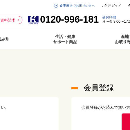
食事療法でお困りの方へ
ご利用ガイド
0120-996-181
受付時間
資料請求
月〜金 9:00〜17:
生活・健康
産地
悩み別
サポート商品
お取り
会員登録
さい。
会員登録がお済みで無い