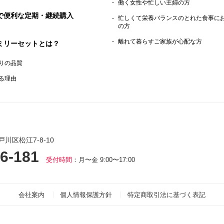
働く女性や忙しい主婦の方
で便利な定期・継続購入
忙しくて栄養バランスのとれた食事に
の方
離れて暮らすご家族が心配な方
ミリーセットとは？
りの品質
る理由
戸川区松江7-8-10
6-181
受付時間
：月〜金 9:00〜17:00
会社案内
個人情報保護方針
特定商取引法に基づく表記