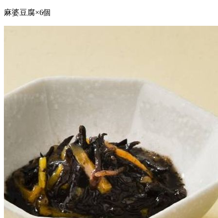
麻婆豆腐×6個