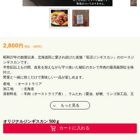
2,800
円
(税込
・
送料別
)
昭和27年の創業以来、北海道民に愛され続けた老舗『長沼ジンギスカン』のロースジ
ンギスカンです。
半世紀以上もの間、改良を加えながら守り抜いた秘伝のタレで羊肉の最高級部位を味
付け。
野菜と一緒に焼くだけで美味しい一品が楽しめます。
産地 ：オーストラリア
加工地 ：北海道
原材料名 ：羊肉（オーストラリア産）、ラムたれ（醤油、砂糖、リンゴ加工品、玉
ねぎ、米発酵調味料、生姜、にんにく、濃縮りんご果汁、レモン果汁）、ジンジャー
ソース（醤油、米発酵調味料、砂糖混合異性化液糖、玉ねぎ、ガーリック、ジンジャ
もっと見る
ー、オニオンエキス、レモン果汁、陳皮）/増粘剤（加工澱粉、キサンタンガム）、調
味料（アミノ酸等）、着色料（紅麹、パプリカ色素、カラメル色素）、香料、酸味
料、香辛料抽出物
オリジナルジンギスカン 500ｇ
アレルゲン：小麦、大豆
カートに入れる
内容量 ：500g
保存温度 ：要冷凍（-18度以下）
賞味期限 ：発送時から冷凍で30日以内を目安に、解凍後は即日中にお召し上がりく