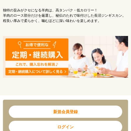
ださい。
※北海道から直送のため、お届け日のご指定が出来かねます。商品はご注文より1週間
独特の旨みがクセになる羊肉は、高タンパク・低カロリー！
～2０日を目安にお届けいたします。また、お時間帯はご指定いただけますが目安とな
羊肉のロース部分だけを厳選し、秘伝のたれで味付けした長沼ジンギスカン。
りますので、ご了承ください。
程良い厚みで柔らかく、噛むほどに深い味わいを楽しめます。
※北海道物産展内の商品の送料は全国一律1,870円(税込)です。弊社が定める送料と異
なりますのでご注意ください。
※｢北海道物産展｣内の商品は、全て産地直送のため、北海道物産展以外の商品と合わ
せてご購入することができません。ご了承ください。
新規会員登録
ログイン