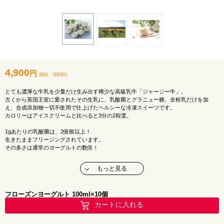
4,900
円
(税込
・
送料別
)
とても濃厚な牛乳を少量だけ生み出す稀少な高級乳牛「ジャージー牛」。
古くから英国王室に愛されたその生乳に、乳酸菌とグラニュー糖、全粉乳だけを加
え、合成添加物一切不使用で仕上げたヘルシーな冷凍スイーツです。
カロリーはアイスクリームと比べると3分の2程度。
1gあたりの乳酸菌は、2億個以上！
生きたままフリージングされています。
その多さは通常のヨーグルトの数倍！
「十勝ブランド」にも認定された、まさに十勝を代表するスイーツです。
もっと見る
生産地 ：北海道
加工地 ：北海道
原材料名 ：生乳(北海道十勝産)、砂糖、乳製品、(一部に乳成分を含む)
フローズンヨーグルト 100ml×10個
アレルゲン：乳
カートに入れる
内容量 ：100ml×10個
保存温度 ：要冷凍（-18度以下）
賞味期限 ：商品に記載（製造日を含め365日）