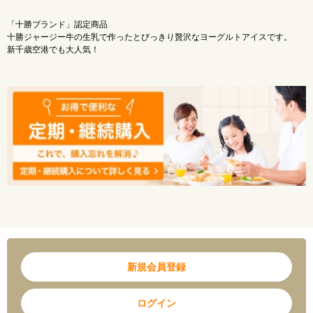
※北海道から直送のため、お届け日のご指定が出来かねます。商品はご注文より1週間
～１０日を目安にお届けいたします。また、お時間帯はご指定いただけますが目安と
「十勝ブランド」認定商品
なりますので、ご了承ください。
十勝ジャージー牛の生乳で作ったとびっきり贅沢なヨーグルトアイスです。
※北海道物産展内の商品の送料は全国一律1,870円(税込)です。弊社が定める送料と異
新千歳空港でも大人気！
なりますのでご注意ください。
※｢北海道物産展｣内の商品は、全て産地直送のため、北海道物産展以外の商品と合わ
せてご購入することができません。ご了承ください。
新規会員登録
ログイン