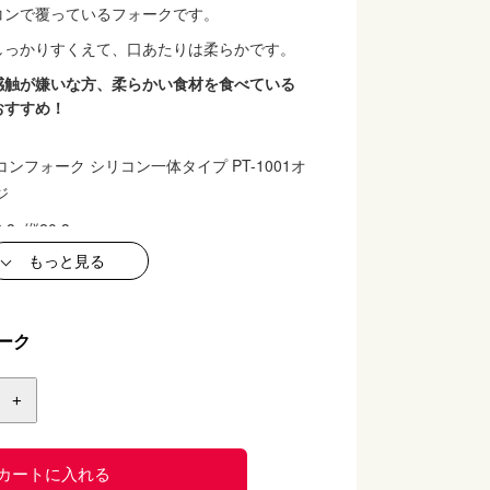
コンで覆っているフォークです。
しっかりすくえて、口あたりは柔らかです。
感触が嫌いな方、柔らかい食材を食べている
おすすめ！
コンフォーク シリコン一体タイプ PT-1001オ
ジ
.8×縦20.3㎝
もっと見る
g
ドル・スプーン：シリコンゴム
ナイロン６６
ーク
製
度
+
度
可能
カートに入れる