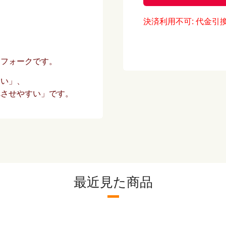
電子レンジ：
使用
決済利用不可: 代金引
商品画像：
商品
設定
ンフォークです。
る場
い。
すい」、
べさせやすい」です。
決済方法：
クレ
配送方法：
ポス
配達日時：
日時
3日
最近見た商品
※こちらの商品は出荷場
てもカートが分割されま
ご注意ください。