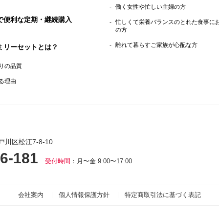
働く女性や忙しい主婦の方
で便利な定期・継続購入
忙しくて栄養バランスのとれた食事に
の方
離れて暮らすご家族が心配な方
ミリーセットとは？
りの品質
る理由
戸川区松江7-8-10
6-181
受付時間
：月〜金 9:00〜17:00
会社案内
個人情報保護方針
特定商取引法に基づく表記