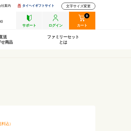
会社案内
タイヘイギフトサイト
文字サイズ変更
0
00
サポート
ログイン
カート
直送
ファミリーセット
寄せ商品
とは
送料込
）