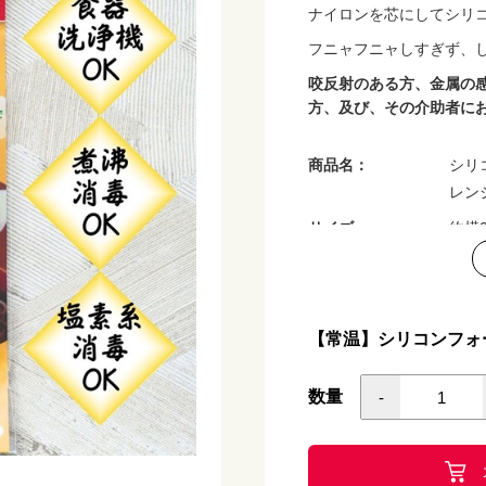
ナイロンを芯にしてシリ
フニャフニャしすぎず、
咬反射のある方、金属の
方、及び、その介助者に
商品名：
シリ
レン
サイズ：
約横2
重量：
約20
材質：
ハン
芯：
【常温】シリコンフォ
生産国：
日本
耐熱温度：
200
数量
-
耐冷温度：
-20
食器洗い乾燥機：
使用