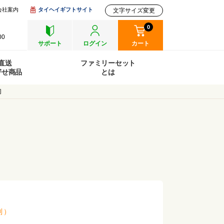
会社案内
タイヘイギフトサイト
文字サイズ変更
0
00
サポート
ログイン
カート
直送
ファミリーセット
寄せ商品
とは
切
別
）