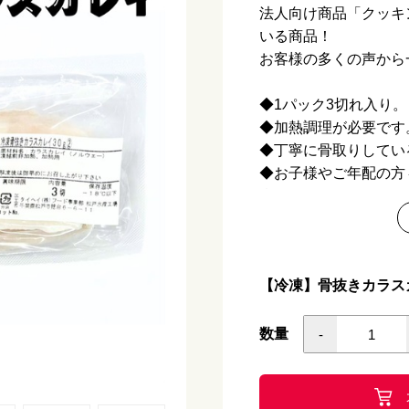
法人向け商品「クッキ
いる商品！
お客様の多くの声から
◆1パック3切れ入り。
◆加熱調理が必要です
◆丁寧に骨取りしてい
◆お子様やご年配の方
◆「カラスカレイの揚
ピ付き！
商品詳細情報
商品名
カ
【冷凍】骨抜きカラスカ
原材料名
カ
数量
-
原料原産地名
グ
は
内容量
9