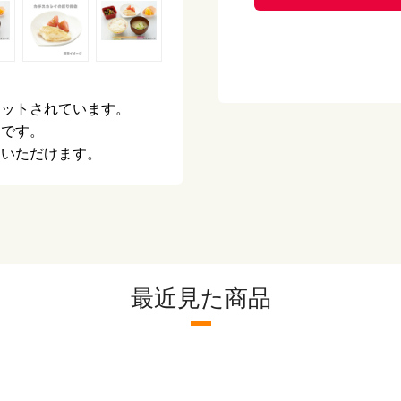
栄養成分表示
エ
（100gあたり）
た
炭
塩
アレルギー
な
カットされています。
品です。
配送方法
冷
りいただけます。
保存方法
-
ご利用方法
加
ご注意
●
が
●
最近見た商品
て
で
●
お