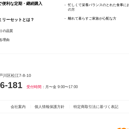
で便利な定期・継続購入
忙しくて栄養バランスのとれた食事に
の方
離れて暮らすご家族が心配な方
ミリーセットとは？
りの品質
る理由
戸川区松江7-8-10
6-181
受付時間
：月〜金 9:00〜17:00
会社案内
個人情報保護方針
特定商取引法に基づく表記