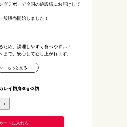
ングデポ」で全国の施設様にお届けして
一般販売開始しました！
。
るため、調理しやすく食べやすい！
々まで、安心して召し上がれます。
げ煮」「カラスカレイの照り焼き」レシ
もっと見る
ラスカレイ切身（骨なし）30g
レイ切身30g×3切
ラスカレイ
+
リーンランド又はノルウェー又はフェロー諸島又
デンマーク
0g（30g×3P）
カートに入れる