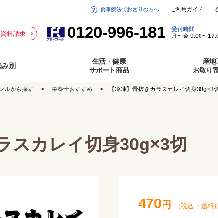
食事療法でお困りの方へ
ご利用ガイド
0120-996-181
受付時間
資料請求
月〜金 9:00〜17:
生活・健康
産地
悩み別
サポート商品
お取り
ンルから探す
栄養士おすすめ
【冷凍】骨抜きカラスカレイ切身30g×3
スカレイ切身30g×3切
470
円
（税込
・
送料