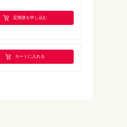
下を厳守）
前後の温湯に数分つけて温めてください。
定期便を申し込む
ると、ちょうど良い温湯（約50℃）になりま
ください）
お湯での加熱は厳禁です。
ースが溶けてしまい、本来の食べやすさが損な
カートに入れる
込む力が弱くなった方向けのムース食です。
途食品（えん下困難者用食品）の表示許可を
せん。ご利用にあたっては、医師や専門家に
は個人差がありますので、お召し上がりの際
要に応じて主治医または、言語聴覚士・管理
ご相談の上ご利用下さい。