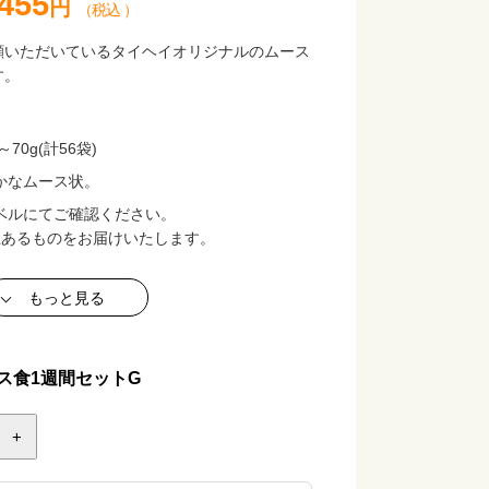
,455
円
（税込 ）
顧いただいているタイヘイオリジナルのムース
す。
～70g(計56袋)
かなムース状。
ベルにてご確認ください。
上あるものをお届けいたします。
℃以下で保存してください。
もっと見る
ータリング株式会社
はPDFにてご確認いただけます
ス食1週間セットG
+
は冷蔵庫解凍(約8時間)で、そのままお召し上