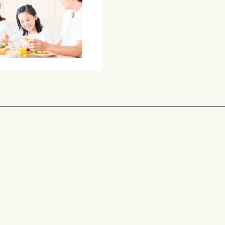
少しでも嚥下障害があ
に詰まらせたり、むせ
食事の介助をされる方
召し上がる方の状態に
アレルギー表示につい
い。
備考
掲載画像は盛り付けイ
ておりません。
お届けは「ムース食（
写真の色合いは、ご覧
がございます。あらか
※こちらの商品は出荷
弁当・冷凍惣菜等とは
さい。
※出荷場所が異なる商