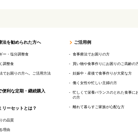
療法を勧められた方へ
ご活用例
ギー・塩分調整食
食事療法でお困りの方
く調整食
買い物や食事作りにお困りのご高齢の
法でお困りの方へ。ご活用方法
妊娠中・産後で食事作りが大変な方
働く女性や忙しい主婦の方
で便利な定期・継続購入
忙しくて栄養バランスのとれた食事に
の方
離れて暮らすご家族が心配な方
ミリーセットとは？
りの品質
る理由