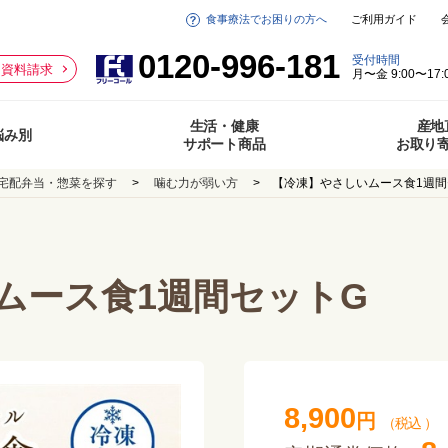
食事療法でお困りの方へ
ご利用ガイド
0120-996-181
受付時間
資料請求
月〜金 9:00〜17:
生活・健康
産地
悩み別
サポート商品
お取り
宅配弁当・惣菜を探す
噛む力が弱い方
【冷凍】やさしいムース食1週間
ムース食1週間セットG
8,900
円
（税込 ）