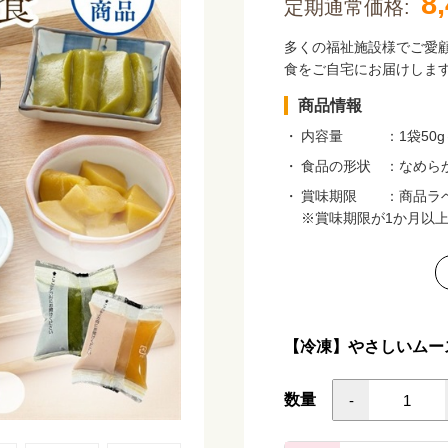
8
定期通常価格:
多くの福祉施設様でご愛
食をご自宅にお届けしま
商品情報
内容量
：1袋50g
食品の形状
：なめら
賞味期限
：商品ラ
※賞味期限が1か月以
保存方法
：-18
製造者
：京都ケ
▶原材料・アレルギー一覧
【冷凍】やさしいムー
召し上がり方
1. 解凍する（加熱不要）
数量
-
流水解凍（約1時間）また
がりいただけます。