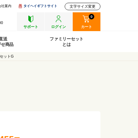
会社案内
タイヘイギフトサイト
文字サイズ変更
0
00
サポート
ログイン
カート
直送
ファミリーセット
寄せ商品
とは
セットG