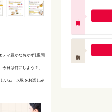
2. 温める場合（65℃以
完全に解凍した後、50℃
※水と熱湯を1：1で混ぜ
す。
ご注意（必ずお守り
電子レンジ・沸騰した
65℃以上になるとム
☆
われます。
ラエティ豊かなおかず1週間
注意事項
「今日は何にしよう？」
本品は、噛む力や飲み
消費者庁による特別用
いしいムース味をお楽しみ
受けたものではありま
ご相談ください。
噛む力、飲む込む力に
はご注意いただき、必
栄養士などの専門家に