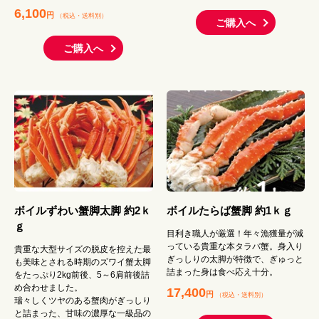
6,100
円
（税込
・
送料別
）
ご購入へ
ご購入へ
ボイルずわい蟹脚太脚 約2ｋ
ボイルたらば蟹脚 約1ｋｇ
ｇ
目利き職人が厳選！年々漁獲量が減
っている貴重な本タラバ蟹。身入り
貴重な大型サイズの脱皮を控えた最
ぎっしりの太脚が特徴で、ぎゅっと
も美味とされる時期のズワイ蟹太脚
詰まった身は食べ応え十分。
をたっぷり2kg前後、5～6肩前後詰
め合わせました。
17,400
円
（税込
・
送料別
）
瑞々しくツヤのある蟹肉がぎっしり
と詰まった、甘味の濃厚な一級品の