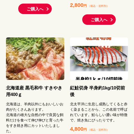
2,800
円
（税込
・
送料別
）
ご購入へ
ご購入へ
北海道産 黒毛和牛 すきやき
紅鮭切身 半身約1kg/10切前
用400ｇ
後
北海道は、羊肉以外にもおいしいお
北太平洋に生息し成熟してくると赤
肉がたくさんあります。
く染まることから、この名前で呼ば
北海道の雄大な自然の中で良質な飼
れています。鮭らしい濃い味が特徴
料だけを食べて伸び伸びと育った牛
で、焼き魚にぴったりです。
をすき焼き用にカットいたしまし
4,800
円
（税込
・
送料別
）
た。