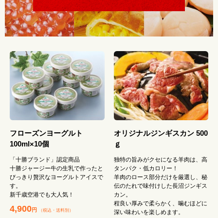
フローズンヨーグルト
オリジナルジンギスカン 500
100ml×10個
ｇ
「十勝ブランド」認定商品
独特の旨みがクセになる羊肉は、高
十勝ジャージー牛の生乳で作ったと
タンパク・低カロリー！
びっきり贅沢なヨーグルトアイスで
羊肉のロース部分だけを厳選し、秘
す。
伝のたれで味付けした長沼ジンギス
新千歳空港でも大人気！
カン。
程良い厚みで柔らかく、噛むほどに
4,900
円
（税込
・
送料別
）
深い味わいを楽しめます。