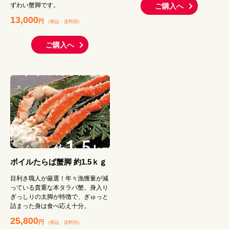
ずわい蟹脚です。
ご購入へ
13,000
円
（税込
・
送料別
）
ご購入へ
ボイルたらば蟹脚 約1.5ｋｇ
目利き職人が厳選！年々漁獲量が減
っている貴重な本タラバ蟹。身入り
ぎっしりの太脚が特徴で、ぎゅっと
詰まった身は食べ応え十分。
25,800
円
（税込
・
送料別
）