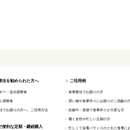
脂質 ：12.7g
炭水化物 ：29.5g
塩分相当量：1.4g
【アレルゲン(28品目
療法を勧められた方へ
ご活用例
ギー・塩分調整食
食事療法でお困りの方
く調整食
買い物や食事作りにお困りのご高齢の
法でお困りの方へ。ご活用方法
妊娠中・産後で食事作りが大変な方
働く女性や忙しい主婦の方
で便利な定期・継続購入
忙しくて栄養バランスのとれた食事に