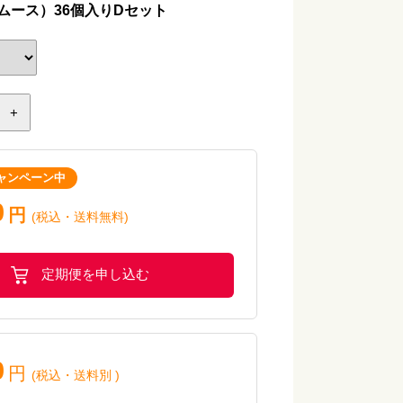
ムース）36個入りDセット
中)】 小麦・卵・乳
和風おろし
+
ャンペーン中
中)】 小麦・卵・乳
0
円
(税込・送料無料)
炒め
定期便を申し込む
中)】 小麦・卵・乳
0
円
(税込
・
送料別
)
き