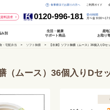
食事療法でお困りの方へ
ご利用ガイド
0120-996-181
受付時間
資料請求
月〜金 9:00〜17:
生活・健康
産地
悩み別
サポート商品
お取り
食・宅配弁当
ソフト御膳
【冷凍】ソフト御膳（ムース）36個入りDセ
膳（ムース）36個入りDセ