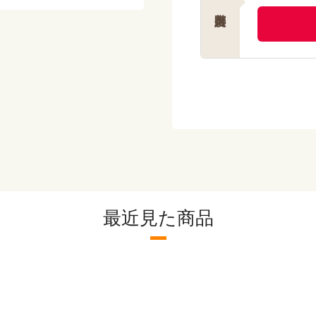
【栄養価】
エネルギー：328kcal
たんぱく質：14.0g
脂質 ：16.5g
炭水化物 ：31.5g
塩分相当量：1.5g
【アレルゲン(28品目
【献立名】鮭のちゃん
【栄養価】
エネルギー：294kcal
たんぱく質：13.4g
脂質 ：13.9g
炭水化物 ：29.7g
最近見た商品
塩分相当量：1.6g
【アレルゲン(28品目
【献立名】ぶりの照焼
【栄養価】
エネルギー：287kcal
たんぱく質：13.7g