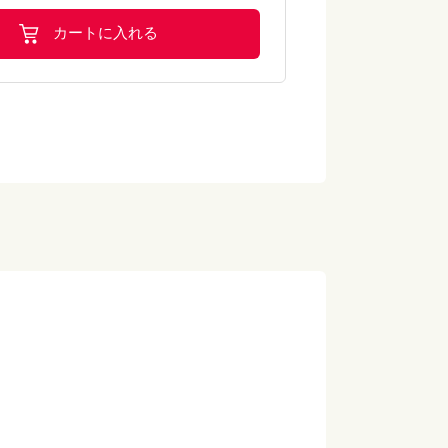
カートに入れる
中)】小麦・卵・乳
ちゃん焼き
中)】 小麦・卵・乳
き