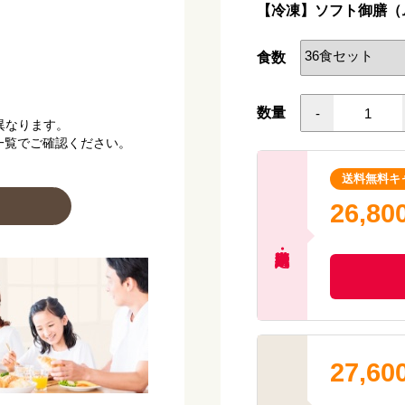
【冷凍】ソフト御膳（
【アレルゲン(28品目
【献立名】ハンバーグ
食数
【栄養価】
エネルギー：307kcal
たんぱく質：14.1g
数量
-
異なります。
脂質 ：16.3g
一覧でご確認ください。
炭水化物 ：26.9g
塩分相当量：1.4g
送料無料キ
【アレルゲン(28品目
26,80
【献立名】鶏肉の中華
【栄養価】
エネルギー：323kcal
たんぱく質：13.7g
脂質 ：16.7g
炭水化物 ：31.0g
塩分相当量：1.2g
【アレルゲン(28品目
27,60
【献立名】豚の生姜焼