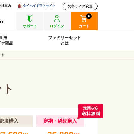
会社案内
タイヘイギフトサイト
文字サイズ変更
0
00
サポート
ログイン
カート
直送
ファミリーセット
寄せ商品
とは
ット
ット
都度購入
定期
・継続
購入