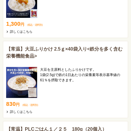
お弁当でTKG(たまごかけご飯)！？
常温で持ち歩くこともできます！脱マンネリ化！
ごはんのお供にぴったりです。
1,300
円
（税込
・
送料別
）
詳しくはこちら
【常温】大豆ふりかけ 2.5ｇ×40袋入り<鉄分を多く含む
栄養機能食品>
大豆を主原料としたふりかけです。
1袋(2.5g)で鉄の1日あたりの栄養素等表示基準値の
61％を摂取できます。
不足しがちな鉄分補給にいかがでしょうか。
830
円
（税込
・
送料別
）
詳しくはこちら
【常温】PLCごはん１／２５ 180g（20個入）