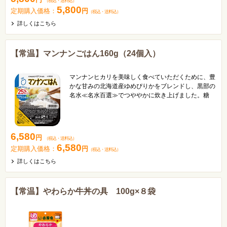
（税込
・
送料込
）
5,800
定期購入価格：
円
（税込
・
送料込
）
詳しくはこちら
【常温】マンナンごはん160g（24個入）
マンナンヒカリを美味しく食べていただくために、豊
かな甘みの北海道産ゆめぴりかをブレンドし、黒部の
名水≪名水百選≫でつややかに炊き上げました。糖
質、カロリー25％カット、食物繊維4.8ｇ。※「日本
食品標準成分表2020年版（八訂）」水稲めし・精白
米参照 ヘルシー御膳と合わせてお使いいただけま
す。
6,580
円
（税込
・
送料込
）
6,580
定期購入価格：
円
（税込
・
送料込
）
詳しくはこちら
【常温】やわらか牛丼の具 100g×８袋