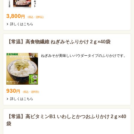
生活習慣病や栄養バランスが気になる方には特におす
すめです！
3,800
円
（税込
・
送料込
）
詳しくはこちら
【常温】高食物繊維 ねぎみそふりかけ 2ｇ×40袋
ねぎみそが美味しいパウダータイプのふりかけです。
930
円
（税込
・
送料別
）
詳しくはこちら
【常温】高ビタミンB1 いわしとかつおふりかけ 2ｇ×40
袋