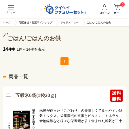
0
メニュー
ログイン
カート
ホーム
宅配弁当・惣菜ラインナップ
サイドメニュー
ごはん/ごはんのお供
ごはん/ごはんのお供
14
件中
1件～14件を表示
1
商品一覧
二十五穀米6袋(1袋30ｇ)
米屋が作った「こだわり」の美味しくて食べやすい雑
穀ミックス。栄養満点の玄米とビタミン、ミネラル、
食物繊維など様々な栄養素が多く含まれた雑穀が二十
五種類も入っています。