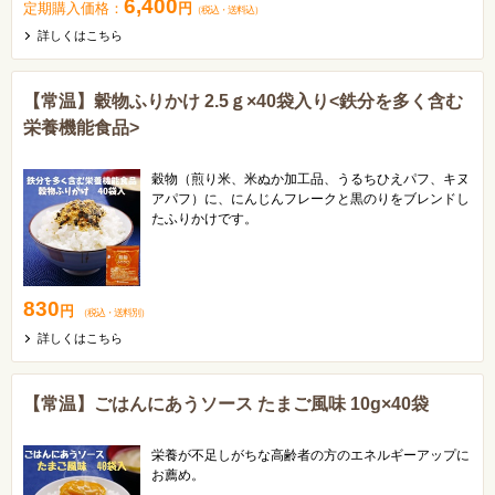
6,400
定期購入価格：
円
（税込
・
送料込
）
詳しくはこちら
【常温】穀物ふりかけ 2.5ｇ×40袋入り<鉄分を多く含む
栄養機能食品>
穀物（煎り米、米ぬか加工品、うるちひえパフ、キヌ
アパフ）に、にんじんフレークと黒のりをブレンドし
たふりかけです。
1袋(2.5g)で鉄の1日当たりの栄養素等表示基準値の
48％を摂取できます。
不足しがちな鉄分補給にいかがでしょうか。
830
円
（税込
・
送料別
）
詳しくはこちら
【常温】ごはんにあうソース たまご風味 10g×40袋
栄養が不足しがちな高齢者の方のエネルギーアップに
お薦め。