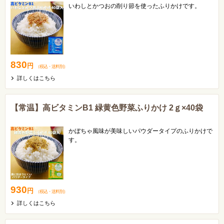
いわしとかつおの削り節を使ったふりかけです。
830
円
（税込
・
送料別
）
詳しくはこちら
【常温】高ビタミンB1 緑黄色野菜ふりかけ 2ｇ×40袋
かぼちゃ風味が美味しいパウダータイプのふりかけで
す。
930
円
（税込
・
送料別
）
詳しくはこちら