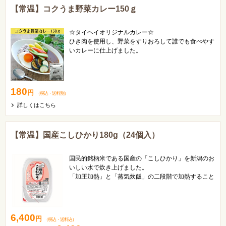
【常温】コクうま野菜カレー150ｇ
☆タイヘイオリジナルカレー☆
ひき肉を使用し、野菜をすりおろして誰でも食べやす
いカレーに仕上げました。
すりおろした野菜の甘味と旨味がギュッとつまったま
ろやかな味わいです♪
180
円
（税込
・
送料別
）
詳しくはこちら
【常温】国産こしひかり180g（24個入）
国民的銘柄米である国産の「こしひかり」を新潟のお
いしい水で炊き上げました。
「加圧加熱」と「蒸気炊飯」の二段階で加熱すること
で、外はふっくら、中はもっちりとしています。
6,400
円
（税込
・
送料込
）