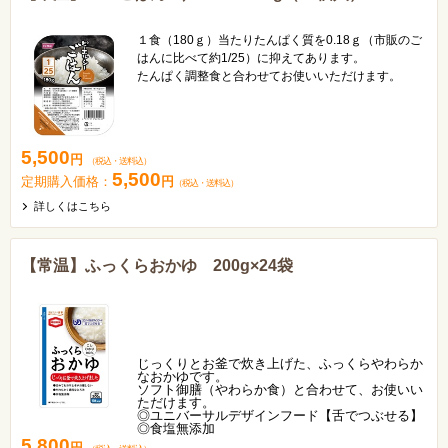
１食（180ｇ）当たりたんぱく質を0.18ｇ（市販のご
はんに比べて約1/25）に抑えてあります。
たんぱく調整食と合わせてお使いいただけます。
5,500
円
（税込
・
送料込
）
5,500
定期購入価格：
円
（税込
・
送料込
）
詳しくはこちら
【常温】ふっくらおかゆ 200g×24袋
じっくりとお釜で炊き上げた、ふっくらやわらか
なおかゆです。
ソフト御膳（やわらか食）と合わせて、お使いい
ただけます。
◎ユニバーサルデザインフード【舌でつぶせる】
◎食塩無添加
5,800
円