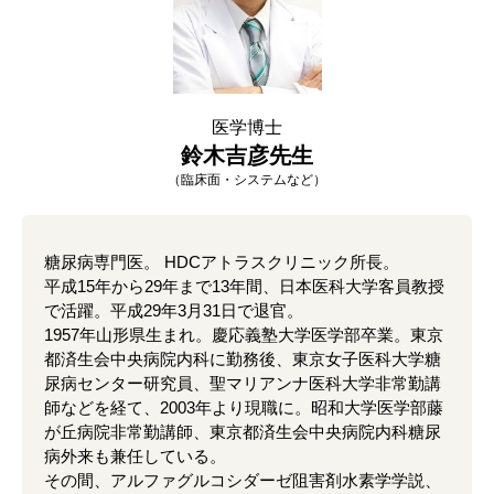
医学博士
鈴木吉彦先生
（臨床面・システムなど）
糖尿病専門医。 HDCアトラスクリニック所長。
平成15年から29年まで13年間、日本医科大学客員教授
で活躍。平成29年3月31日で退官。
1957年山形県生まれ。慶応義塾大学医学部卒業。東京
都済生会中央病院内科に勤務後、東京女子医科大学糖
尿病センター研究員、聖マリアンナ医科大学非常勤講
師などを経て、2003年より現職に。昭和大学医学部藤
が丘病院非常勤講師、東京都済生会中央病院内科糖尿
病外来も兼任している。
その間、アルファグルコシダーゼ阻害剤水素学学説、