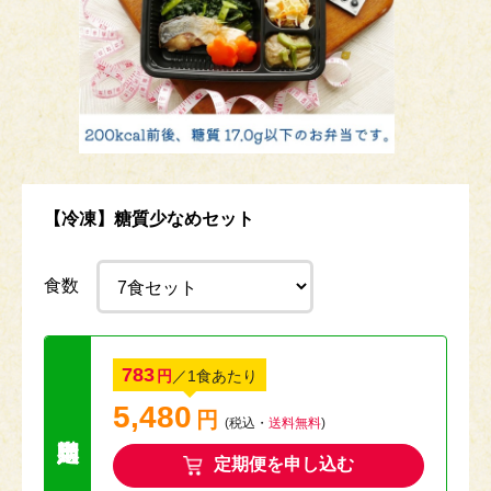
【冷凍】糖質少なめセット
食数
783
円
／1食あたり
5,480
円
送料無料キャン
(税込・
送料無料
)
定期便を申し込む