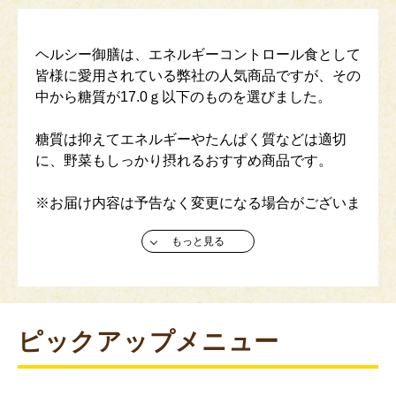
ヘルシー御膳は、エネルギーコントロール食として
皆様に愛用されている弊社の人気商品ですが、その
中から糖質が17.0ｇ以下のものを選びました。
糖質は抑えてエネルギーやたんぱく質などは適切
に、野菜もしっかり摂れるおすすめ商品です。
※お届け内容は予告なく変更になる場合がございま
す。ご了承ください。
もっと見る
※定期継続購入とは、1回のお申し込みでご注文い
ただいた商品を、指定された日に定期的にお届けす
るサービスです。 （3回以上の継続からご利用いた
だけます。)
ピックアップメニュー