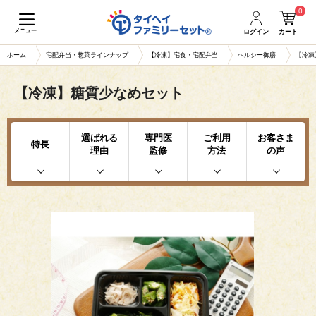
0
メニュー
ログイン
カート
ホーム
宅配弁当・惣菜ラインナップ
【冷凍】宅食・宅配弁当
ヘルシー御膳
【冷凍
【冷凍】糖質少なめセット
選ばれる
専門医
ご利用
お客さま
特長
理由
監修
方法
の声