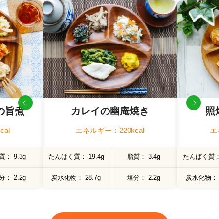
の旨煮
カレイの幽庵焼き
照
al
エネルギー：220kcal
エ
質
9.3g
たんぱく質
19.4g
脂質
3.4g
たんぱく質
分
2.2g
炭水化物
28.7g
塩分
2.2g
炭水化物