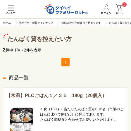
0
メニュー
ログイン
カート
ホーム
宅配弁当・惣菜ラインナップ
お悩みから宅配弁当・惣菜を探す
たんぱく質を控え
たんぱく質を控えたい方
2
件中
1件～2件を表示
1
商品一覧
【常温】PLCごはん１／２５ 180g（20個入）
１食（180ｇ）当たりたんぱく質を0.18ｇ（市販のご
はんに比べて約1/25）に抑えてあります。
たんぱく調整食と合わせてお使いいただけます。