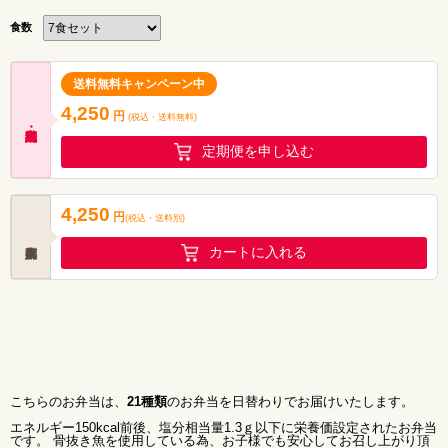
食数
送料無料キャンペーン中
4,250
円
(税込・
送料無料
)
定期便を申し込む
4,250
円
(税込
・
送料別
)
カートに入れる
こちらのお弁当は、
21種類
のお弁当を日替わりでお届けいたします。
エネルギー150kcal前後、塩分相当量1.3ｇ以下に栄養価設定されたお弁当
です。 骨抜き魚を使用している為、お子様でも安心してお召し上がり頂