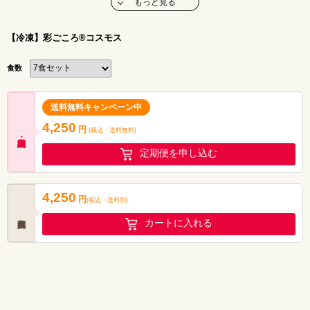
もっと見る
【冷凍】彩ごころ®コスモス
食数
送料無料キャンペーン中
4,250
円
(税込・
送料無料
)
定期便を申し込む
4,250
円
(税込
・
送料別
)
カートに入れる