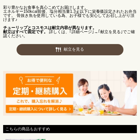
彩り豊かなお食事を真心こめてお届けします。
エネルギー150kcal前後、塩分相当量1.3ｇ以下に栄養価設定されたお弁当
です。 骨抜き魚を使用している為、お子様でも安心してお召し上がり頂
けます♪
チューリップとコスモスは献立内容が異なります。
献立はすべて固定です。
詳しくは、｢詳細ページ｣→｢献立を見る｣でご確
認ください。
献立を見る
こちらの商品もおすすめ