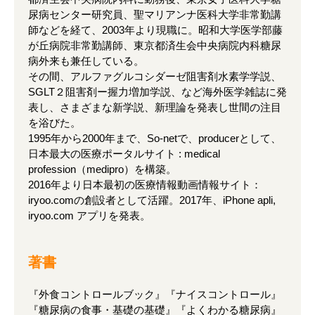
尿病センター研究員、聖マリアンナ医科大学非常勤講
師などを経て、2003年より現職に。昭和大学医学部藤
が丘病院非常勤講師、東京都済生会中央病院内科糖尿
病外来も兼任している。
その間、アルファグルコシダーゼ阻害剤水素学学説、
SGLT２阻害剤ー握力増加学説、など海外医学雑誌に発
表し、さまざまな新学説、新理論を発表し世間の注目
を浴びた。
1995年から2000年まで、So-netで、producerとして、
日本最大の医療ポータルサイト : medical
profession（medipro）を構築。
2016年より日本最初の医療情報動画情報サイト：
iryoo.comの創設者として活躍。2017年、iPhone apli,
iryoo.com アプリを発表。
著書
『外食コントロールブック』『ナイスコントロール』
『糖尿病の食事・基礎の基礎』『よくわかる糖尿病』