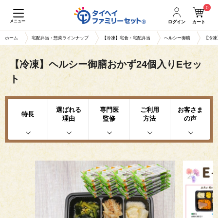
0
メニュー
ログイン
カート
ホーム
宅配弁当・惣菜ラインナップ
【冷凍】宅食・宅配弁当
ヘルシー御膳
【冷凍
【冷凍】ヘルシー御膳おかず24個入りEセッ
ト
選ばれる
専門医
ご利用
お客さま
特長
理由
監修
方法
の声