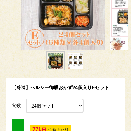
【冷凍】ヘルシー御膳おかず24個入りEセット
食数
771
円
／1食あたり