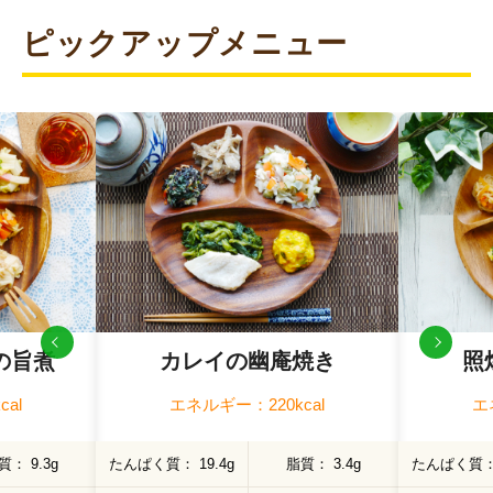
たんぱく質：12.7g
脂質 ：10.0g
ピックアップメニュー
炭水化物 ：14.4g
塩分相当量：1.8g
【アレルゲン(28品目中)】 小麦・乳・卵・かに
【献立名】 ミートボールデミソース
【栄養価】
エネルギー：215kcal
たんぱく質：12.1g
脂質 ：11.7g
炭水化物 ：18.3g
塩分相当量：2.1g
【アレルゲン(28品目中)】 小麦・乳・卵・えび
【献立名】 鶏の柚子胡椒焼き
【栄養価】
エネルギー：219kcal
たんぱく質：11.6g
脂質 ：9.9g
炭水化物 ：22.7g
塩分相当量：2.2g
【アレルゲン(28品目中)】 小麦
の旨煮
カレイの幽庵焼き
照
【献立名】 ビーフカレー
【栄養価】
al
エネルギー：220kcal
エ
エネルギー：202kcal
たんぱく質：8.4g
脂質 ：10.4g
炭水化物 ：21.3g
質
9.3g
たんぱく質
19.4g
脂質
3.4g
たんぱく質
塩分相当量：2.2g
【アレルゲン(28品目中)】 小麦・乳・卵・かに