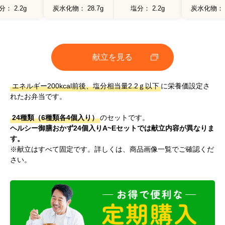
分
2.2g
炭水化物
28.7g
塩分
2.2g
炭水化物
【献立名】 豚肉とチンゲン菜の塩炒め
【栄養価】
エネルギー：216kcal
たんぱく質：9.3g
脂質 ：11.9g
炭水化物 ：18.4g
塩分相当量：2.2g
献立を見る
【アレルゲン(28品目中)】 小麦・乳・卵・えび
エネルギー200kcal前後、塩分相当量2.2ｇ以下
に栄養価設定さ
れたお弁当です。
24種類（6種類各4個入り）
のセットです。
ヘルシー御膳おかず24個入りA~Eセットでは献立内容が異なりま
す。
※献立はすべて固定です。詳しくは、商品画像一覧でご確認くだ
さい。