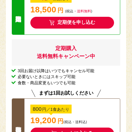
18,500
円
送料無料キャン
(税込・
送料無料
)
定期便を申し込む
定期購入
送料無料キャンペーン中
3回お届け以降はいつでもキャンセル可能
必要ないときにはスキップ可能
食数・商品変更もいつでも可能
まずは1回お試しください
800
円
／1食あたり
19,200
円
(税込
・
送料込
)