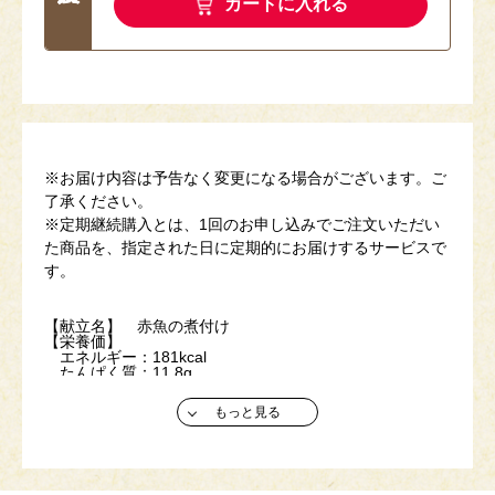
カートに入れる
※お届け内容は予告なく変更になる場合がございます。ご
了承ください。
※定期継続購入とは、1回のお申し込みでご注文いただい
た商品を、指定された日に定期的にお届けするサービスで
す。
【献立名】 赤魚の煮付け
【栄養価】
エネルギー：181kcal
たんぱく質：11.8g
脂質 ：7.4g
炭水化物 ：20.7g
もっと見る
塩分相当量：2.1g
【アレルゲン(28品目中)】 小麦・乳・卵・かに
【献立名】 タラの西京焼き
【栄養価】
エネルギー：191kcal