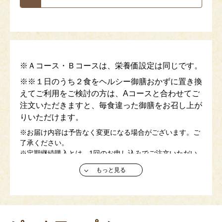
※Ａコース・Ｂコースは、栄養価設定は同じです。
※※１日のうち２食をヘルシー御膳おかずに置き換
えてご利用をご検討の方は、Aコースと合わせてご
注文いただきますと、毎食違った御膳をお召し上が
りいただけます。
※お届け内容は予告なく変更になる場合がございます。ご
了承ください。
※定期継続購入とは、1回のお申し込みでご注文いただい
た商品を、指定された日に定期的にお届けするサービスで
もっと見る
す。 （3回以上の継続からご利用いただけます。)
☀夏限定メニューの献立が加わりました！🌻
今だけの特別メニューをぜひご賞味ください！
(容器の色がピンクの商品です)