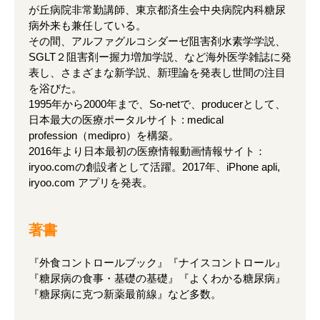
が丘病院非常勤講師、東京都済生会中央病院内科糖尿
病外来も兼任している。
その間、アルファグルコシダーゼ阻害剤水素学学説、
SGLT２阻害剤ー握力増加学説、など海外医学雑誌に発
表し、さまざまな新学説、新理論を発表し世間の注目
を浴びた。
1995年から2000年まで、So-netで、producerとして、
日本最大の医療ポータルサイト : medical
profession（medipro）を構築。
2016年より日本最初の医療情報動画情報サイト：
iryoo.comの創設者として活躍。2017年、iPhone apli,
iryoo.com アプリを発表。
著書
『外食コントロールブック』『ナイスコントロール』
『糖尿病の食事・基礎の基礎』『よくわかる糖尿病』
『糖尿病に克つ新薬最前線』など多数。