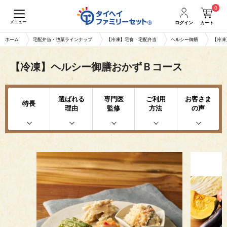
0
メニュー
ログイン
カート
ホーム
宅配弁当・惣菜ラインナップ
【冷凍】宅食・宅配弁当
ヘルシー御膳
【冷凍
【冷凍】ヘルシー御膳おかずＢコース
選ばれる
専門医
ご利用
お客さま
特長
理由
監修
方法
の声