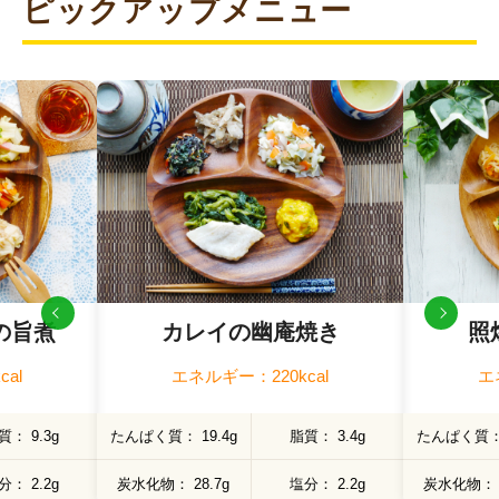
ピックアップメニュー
販売期間：2026年6月〜2026年8月（無くなり次第
終了予定）
の旨煮
カレイの幽庵焼き
照
al
エネルギー：220kcal
エ
質
9.3g
たんぱく質
19.4g
脂質
3.4g
たんぱく質
分
2.2g
炭水化物
28.7g
塩分
2.2g
炭水化物