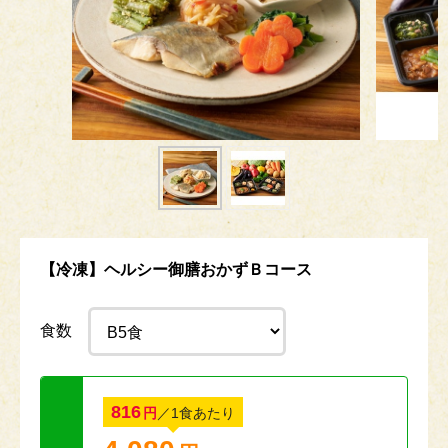
【冷凍】ヘルシー御膳おかずＢコース
食数
816
円
／1食あたり