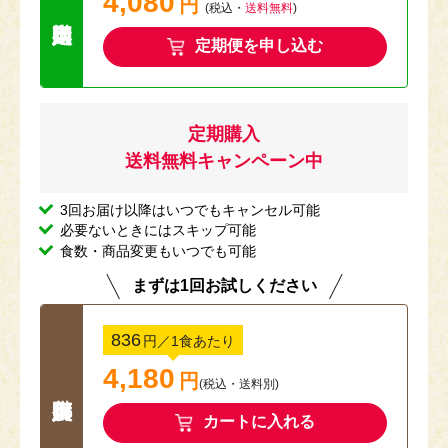
4,080
円
送料無料キャン
(税込・
送料無料
)
定期便を申し込む
定期購入
送料無料キャンペーン中
3回お届け以降はいつでもキャンセル可能
必要ないときにはスキップ可能
食数・商品変更もいつでも可能
まずは1回お試しください
836
円
／1食あたり
4,180
円
(税込
・
送料別
)
カートに入れる