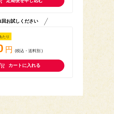
定期便を申し込む
1回お試しください
あたり
0
円
(税込
・
送料別
)
カートに入れる