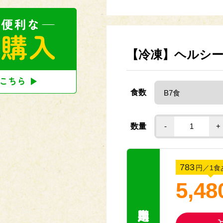
れた日に定期的にお届けするサ
ただけます。)
【冷凍】ヘルシ
☀夏限定メニューの献立が
食数
今だけの特別メニューをぜ
(容器の色がピンクの商品で
数量
-
+
販売期間：2026年6月〜2
783
円
／1食
5,48