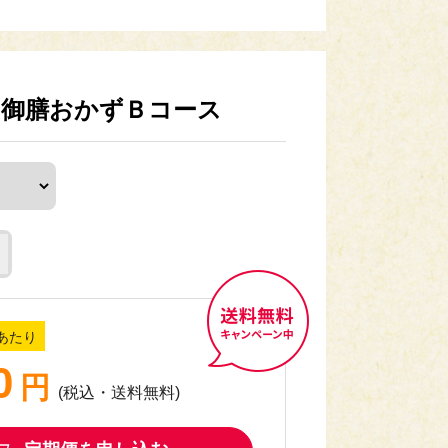
ービスです。 （3回以上の継続からご利用い
ー御膳おかずＢコース
加わりました！🌻
ひご賞味ください！
す)
026年8月（無くなり次第終了予定）
あたり
0
円
送料無料キャンペーン中
(税込・送料無料)