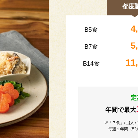
都度
4
B5食
5
B7食
11
B14食
定
年間で最大
※「７食」におい
毎週１年間（5