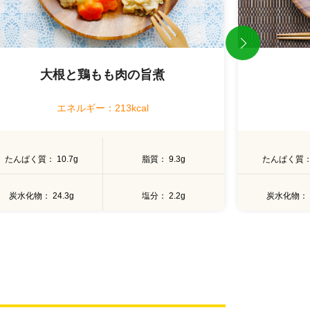
Previous
大根と鶏もも肉の旨煮
エネルギー：213kcal
たんぱく質
10.7g
脂質
9.3g
たんぱく質
炭水化物
24.3g
塩分
2.2g
炭水化物