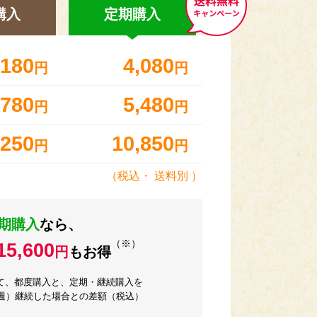
購入
定期
購入
,180
4,080
円
円
,780
5,480
円
円
,250
10,850
円
円
（税込・
送料別
）
期購入
なら、
（※）
15,600
円
もお得
て、都度購入と、定期・継続購入を
2週）継続した場合との差額（税込）