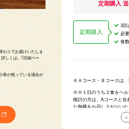
定期購入 
3
定期購入
必
食
替わりでお届けいたしま
 詳しくは、｢詳細ペー
小骨が残っている場合が
※Ａコース・Ｂコースは、
※※１日のうち２食をヘル
検討の方は、Aコースと合
た御膳をお召し上がりいた
※お届け内容は予告なく変更
※定期継続購入とは、1回のお