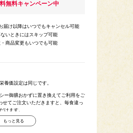
送料無料キャンペーン中
回お届け以降はいつでもキャンセル可能
要ないときにはスキップ可能
数・商品変更もいつでも可能
栄養価設定は同じです。
シー御膳おかずに置き換えてご利用をご
わせてご注文いただきますと、毎食違っ
だけます。
もっと見る
になる場合がございます。ご了承ください。
申し込みでご注文いただいた商品を、指定さ