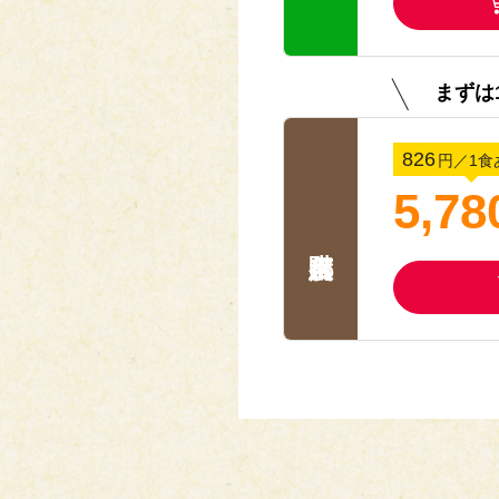
まずは
826
円
／1食
5,78