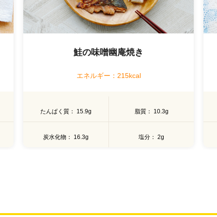
鮭の味噌幽庵焼き
エネルギー：215kcal
たんぱく質
15.9g
脂質
10.3g
炭水化物
16.3g
塩分
2g