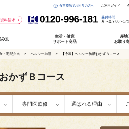
食事療法でお困りの方へ
ご利用ガイド
0120-996-181
受付時間
資料請求
月〜金 9:00〜17:
生活・健康
産地
悩み別
サポート商品
お取り
食・宅配弁当
ヘルシー御膳
【冷凍】ヘルシー御膳おかずＢコース
おかずＢコース
専門医監修
選ばれる理由