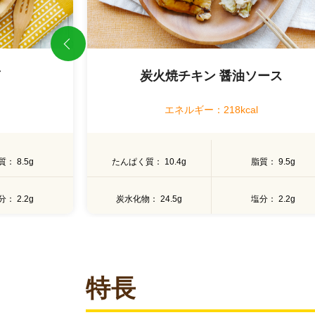
炭火焼チキン 醤油ソース
エネルギー：218kcal
質
8.5g
たんぱく質
10.4g
脂質
9.5g
分
2.2g
炭水化物
24.5g
塩分
2.2g
特長