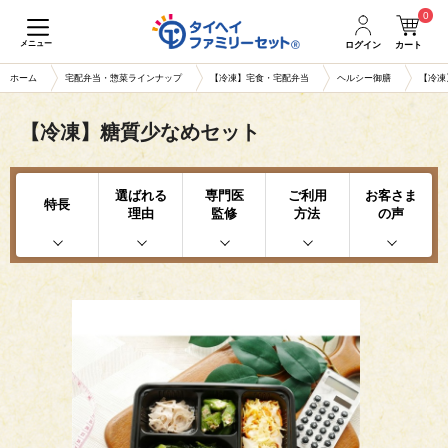
0
メニュー
ログイン
カート
ホーム
宅配弁当・惣菜ラインナップ
【冷凍】宅食・宅配弁当
ヘルシー御膳
【冷凍
【冷凍】糖質少なめセット
選ばれる
専門医
ご利用
お客さま
特長
理由
監修
方法
の声