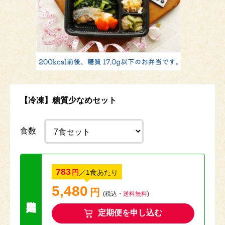
【冷凍】糖質少なめセット
食数
783
円
／1食あたり
5,480
円
送料無料キャン
(税込・
送料無料
)
定期便を申し込む