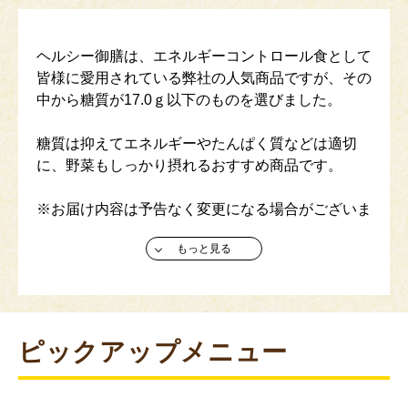
ヘルシー御膳は、エネルギーコントロール食として
皆様に愛用されている弊社の人気商品ですが、その
中から糖質が17.0ｇ以下のものを選びました。
糖質は抑えてエネルギーやたんぱく質などは適切
に、野菜もしっかり摂れるおすすめ商品です。
※お届け内容は予告なく変更になる場合がございま
す。ご了承ください。
もっと見る
※定期継続購入とは、1回のお申し込みでご注文い
ただいた商品を、指定された日に定期的にお届けす
るサービスです。 （3回以上の継続からご利用いた
だけます。)
ピックアップメニュー