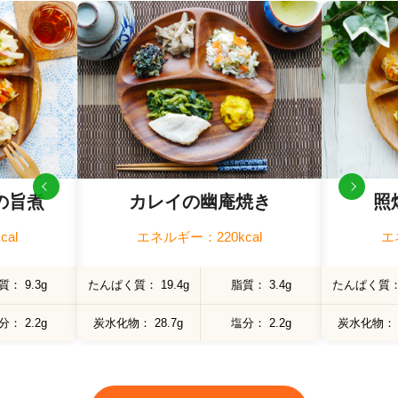
の旨煮
カレイの幽庵焼き
照
al
エネルギー：220kcal
エ
質
9.3g
たんぱく質
19.4g
脂質
3.4g
たんぱく質
分
2.2g
炭水化物
28.7g
塩分
2.2g
炭水化物