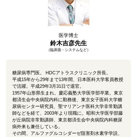
医学博士
鈴木吉彦先生
（臨床面・システムなど）
糖尿病専門医。 HDCアトラスクリニック所長。
平成15年から29年まで13年間、日本医科大学客員教授
で活躍。平成29年3月31日で退官。
1957年山形県生まれ。慶応義塾大学医学部卒業。東京
都済生会中央病院内科に勤務後、東京女子医科大学糖
尿病センター研究員、聖マリアンナ医科大学非常勤講
師などを経て、2003年より現職に。昭和大学医学部藤
が丘病院非常勤講師、東京都済生会中央病院内科糖尿
病外来も兼任している。
その間、アルファグルコシダーゼ阻害剤水素学学説、