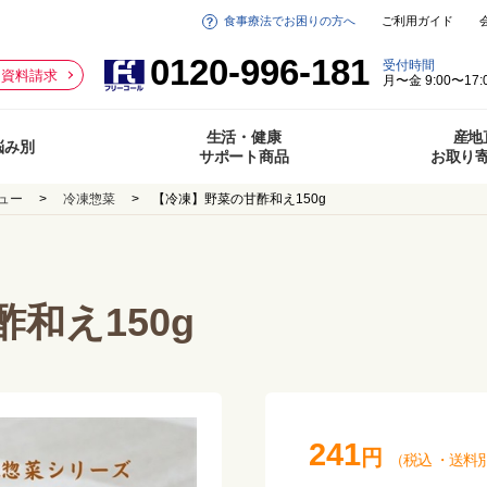
食事療法でお困りの方へ
ご利用ガイド
0120-996-181
受付時間
資料請求
月〜金 9:00〜17:
生活・健康
産地
悩み別
サポート商品
お取り
ュー
冷凍惣菜
【冷凍】野菜の甘酢和え150g
和え150g
241
円
（税込
・
送料