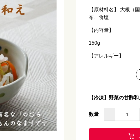
【原材料名】 大根（
布、食塩
【内容量】
150g
【アレルギー】
特定原材料該当なし
【栄養価 100ｇあた
熱量 76kcal
【冷凍】野菜の甘酢和え
たんぱく質 0.6ｇ
数量
-
脂質 0.1ｇ
炭水化物 18.6ｇ