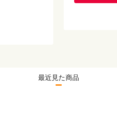
食塩相当量 0.7ｇ
【保存方法】
-18℃以下で保存して
！
【メーカー】
株式会社ノムラフーズ
※こちらの商品は出荷
弁当や冷凍パスタ等と
ださい。（冷凍惣菜P
最近見た商品
※出荷場所が異なる商
ます。別途送料が加算