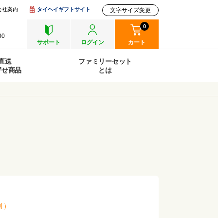
会社案内
タイヘイギフトサイト
文字サイズ変更
0
00
サポート
ログイン
カート
直送
ファミリーセット
寄せ商品
とは
別
）