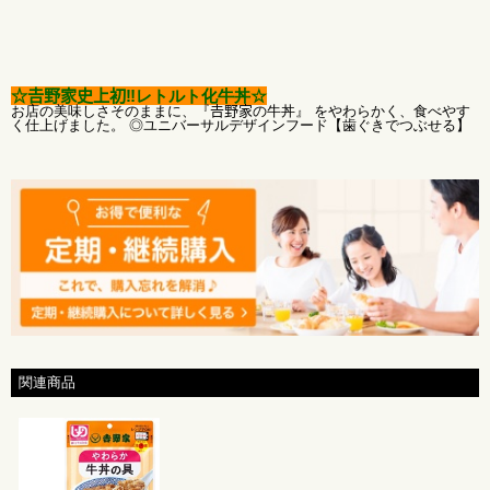
内容量 ：100g×48袋
保存方法 ：直射日光、高温多湿を避けて常温保存
賞味期限 ：製造から12ヶ月
メーカー ：株式会社𠮷野家
☆𠮷野家史上初‼レトルト化牛丼☆
アレルゲン：小麦・牛肉・大豆・りんご
お店の美味しさそのままに、『𠮷野家の牛丼』 をやわらかく、食べやす
く仕上げました。 ◎ユニバーサルデザインフード【歯ぐきでつぶせる】
関連商品