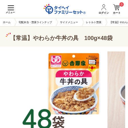
0
メニュー
ログイン
カート
ホーム
宅配弁当・惣菜ラインナップ
サイドメニュー
レトルト惣菜
【常温】やわらか
【常温】やわらか牛丼の具 100g×48袋