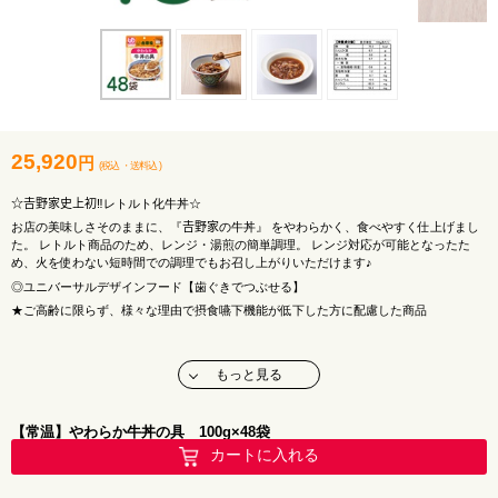
25,920
円
(税込
・
送料込
)
☆𠮷野家史上初‼レトルト化牛丼☆
お店の美味しさそのままに、『𠮷野家の牛丼』 をやわらかく、食べやすく仕上げまし
た。 レトルト商品のため、レンジ・湯煎の簡単調理。 レンジ対応が可能となったた
め、火を使わない短時間での調理でもお召し上がりいただけます♪
◎ユニバーサルデザインフード【歯ぐきでつぶせる】
★ご高齢に限らず、様々な理由で摂食嚥下機能が低下した方に配慮した商品
〇調理方法
もっと見る
【電子レンジの場合】袋の封を切らずに電子レンジに立てて入れ、加熱してください
（
500W1分、600W50秒
）。※蒸気口から、蒸気が出ます。袋がしぼんだことを確認
後、レンジから取り出してください。
【常温】やわらか牛丼の具 100g×48袋
【湯煎の場合】袋の封を切らずに、熱湯の中に入れ、
2～3分
沸騰させて温めてくださ
カートに入れる
い。
商品名 ：𠮷野家 RTやわらか牛丼の具