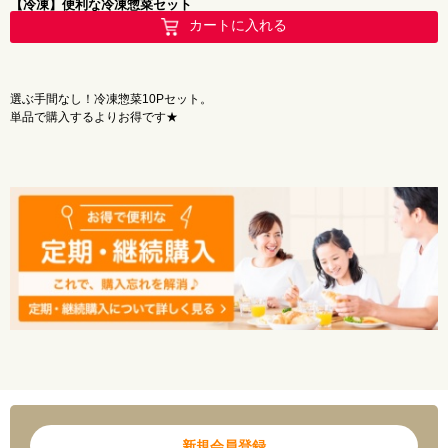
【冷凍】便利な冷凍惣菜セット
・筍の金平200g
カートに入れる
・インゲンの錦糸和え200g
・野菜の甘酢和え150g
・切干大根のしば漬け和え150g
選ぶ手間なし！冷凍惣菜10Pセット。
・大根葉油揚げ150g
単品で購入するよりお得です★
・菜の花ピーナッツ和え200g
※こちらの商品は出荷場所が異なるため、同一温度帯でも冷凍弁当等とは一緒にご購
入できませんのでご了承ください。（冷凍惣菜単品商品は、まとめてご購入頂けま
す。）
※出荷場所が異なる商品をご購入する場合はカートが分割されます。別途送料が加算
されますのでご注意ください。
新規会員登録