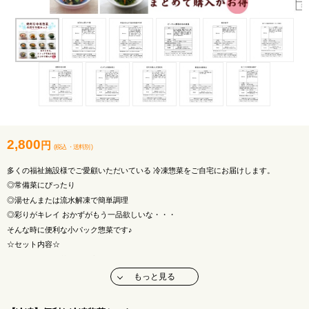
2,800
円
(税込
・
送料別
)
多くの福祉施設様でご愛顧いただいている 冷凍惣菜をご自宅にお届けします。
◎常備菜にぴったり
◎湯せんまたは流水解凍で簡単調理
◎彩りがキレイ おかずがもう一品欲しいな・・・
そんな時に便利な小パック惣菜です♪
☆セット内容☆
・ビーフンと野菜の炒め煮風250g
・高野の含め煮250g
もっと見る
・大豆とえんどう豆の和風サラダ250g
・ほうれん草ツナ煮200g