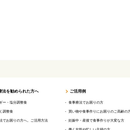
ださい。（冷凍惣菜P
※出荷場所が異なる商
ます。別途送料が加算
療法を勧められた方へ
ご活用例
ギー・塩分調整食
食事療法でお困りの方
く調整食
買い物や食事作りにお困りのご高齢の
法でお困りの方へ。ご活用方法
妊娠中・産後で食事作りが大変な方
働く女性や忙しい主婦の方