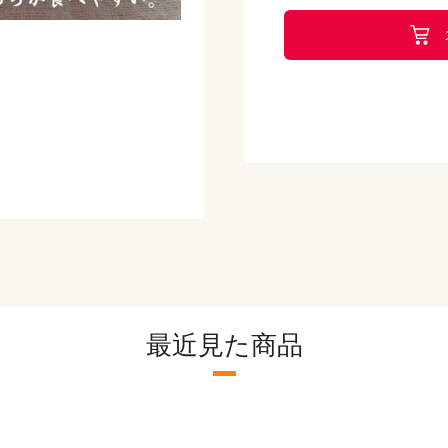
たんぱく質 3.9ｇ
脂質 1.3ｇ
炭水化物 10.7ｇ
食塩相当量 0.9ｇ
！
【保存方法】
-18℃以下で保存して
【メーカー】
最近見た商品
株式会社京菜
※こちらの商品は出荷
弁当や冷凍パスタ等と