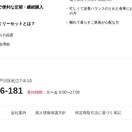
で便利な定期・継続購入
忙しくて栄養バランスのとれた食事に
の方
離れて暮らすご家族が心配な方
ミリーセットとは？
りの品質
る理由
戸川区松江7-8-10
6-181
受付時間
：月〜金 9:00〜17:00
会社案内
個人情報保護方針
特定商取引法に基づく表記