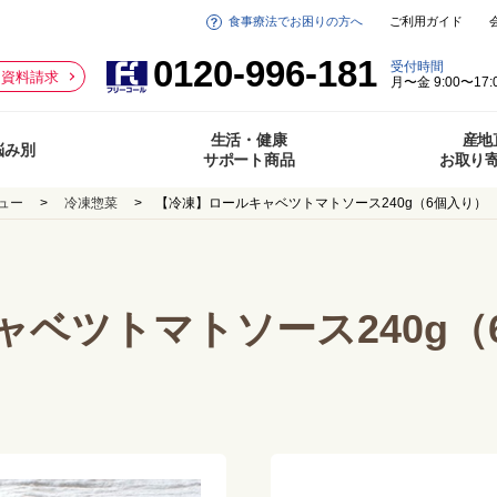
食事療法でお困りの方へ
ご利用ガイド
0120-996-181
受付時間
資料請求
月〜金 9:00〜17:
生活・健康
産地
悩み別
サポート商品
お取り
ュー
冷凍惣菜
【冷凍】ロールキャベツトマトソース240g（6個入り）
ベツトマトソース240g（