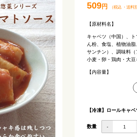
509
円
（税込
・
送料
【原材料名】
キャベツ（中国）、ト
ん粉、食塩、植物油脂
サンチン）、調味料（
小麦・卵・鶏肉・大豆
【内容量】
240ｇ
【アレルギー】
小麦・卵
【冷凍】ロールキャベツ
【栄養価 100ｇあた
数量
-
熱量 70kcal