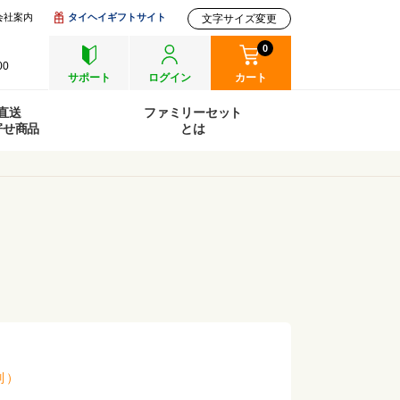
会社案内
タイヘイギフトサイト
文字サイズ変更
0
00
サポート
ログイン
カート
直送
ファミリーセット
寄せ商品
とは
別
）