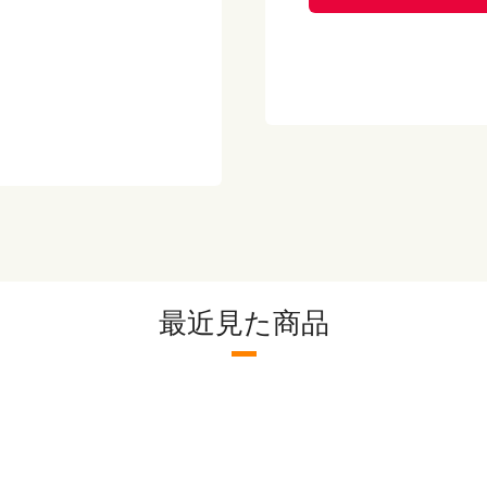
たんぱく質 3.2ｇ
脂質 12.6ｇ
炭水化物 18.0ｇ
！
食塩相当量 1.1ｇ
【保存方法】
-18℃以下で保存して
【メーカー】
最近見た商品
株式会社太堀
※こちらの商品は出荷
弁当や冷凍パスタ等と
ださい。（冷凍惣菜P
※出荷場所が異なる商