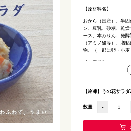
【原材料名】
おから（国産）、半固
ン、豆乳、砂糖、乾燥
ース、本みりん、発酵
（アミノ酸等）、増粘
物、（一部に卵・小麦
【内容量】
200ｇ
【アレルギー】
【冷凍】うの花サラダ2
小麦・卵
数量
-
【栄養価 100ｇあた
熱量 198kcal