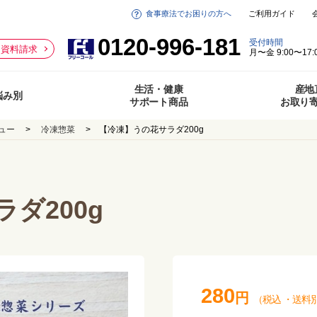
食事療法でお困りの方へ
ご利用ガイド
0120-996-181
受付時間
資料請求
月〜金 9:00〜17:
生活・健康
産地
悩み別
サポート商品
お取り
ュー
冷凍惣菜
【冷凍】うの花サラダ200g
ダ200g
280
円
（税込
・
送料