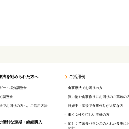
ます。別途送料が加算
療法を勧められた方へ
ご活用例
ギー・塩分調整食
食事療法でお困りの方
く調整食
買い物や食事作りにお困りのご高齢の
法でお困りの方へ。ご活用方法
妊娠中・産後で食事作りが大変な方
働く女性や忙しい主婦の方
で便利な定期・継続購入
忙しくて栄養バランスのとれた食事に
の方