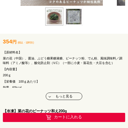
354
円
(税込
・
送料別
)
【原材料名】
菜の花（中国）、醤油、ぶどう糖果糖液糖、ピーナッツ粉、でん粉、風味調味料／調
味料（アミノ酸等）、酸化防止剤（V.C）（一部に小麦・落花生・大豆を含む）
【内容量】
200ｇ
【栄養価 100ｇあたり】
熱量 60kcal
たんぱく質 5.0ｇ
もっと見る
脂質 1.2ｇ
炭水化物 9.4ｇ
【冷凍】菜の花のピーナッツ和え200g
食塩相当量 0.7ｇ
カートに入れる
【保存方法】
-18℃以下で保存してください