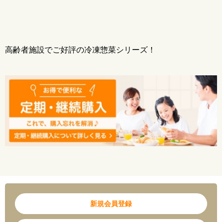
【メーカー】
株式会社京葉
※こちらの商品は出荷場所が異なるため、同一温度帯でも冷凍弁当や冷凍パスタ等と
は一緒にご購入できませんのでご了承ください。（冷凍惣菜Pは、まとめてご購入頂け
ます。）
高齢者施設でご好評の冷凍惣菜シリーズ！
※出荷場所が異なる商品をご購入する場合はカートが分割されます。別途送料が加算
されますのでご注意ください。
新規会員登録