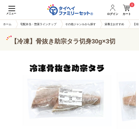
0
メニュー
ログイン
カート
ホーム
宅配弁当・惣菜ラインナップ
その他ジャンルから探す
栄養士おすすめ
【冷
【冷凍】骨抜き助宗タラ切身30g×3切