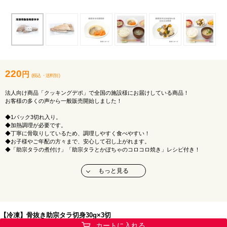
220
円
(税込
・
送料別
)
法人向け商品「クッキングデポ」で全国の施設様にお届けしている商品！
お客様の多くの声から一般販売開始しました！
◆1パック3切れ入り。
◆加熱調理が必要です。
◆丁寧に骨取りしているため、調理しやすく食べやすい！
◆お子様やご年配の方々まで、安心して召し上がれます。
◆「助宗タラの煮付け」「助宗タラとかぼちゃのコロコロ焼き」レシピ付き！
商品詳細情報
もっと見る
商品名
スケソウダラ切身（骨なし）30g
原材料名
スケソウダラ
原料原産地名
アメリカ又はロシア
【冷凍】骨抜き助宗タラ切身30g×3切
カートに入れる