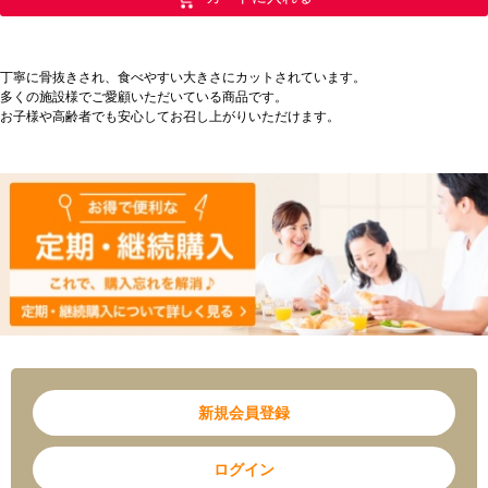
内容量
90g（30g×3P）
エネルギー：72kcal
たんぱく質：17.4g
栄養成分表示
脂質 ：0.3g
丁寧に骨抜きされ、食べやすい大きさにカットされています。
（100gあたり）
炭水化物 ：0.0g
多くの施設様でご愛顧いただいている商品です。
塩分相当量：0.3g
お子様や高齢者でも安心してお召し上がりいただけます。
アレルギー
なし
配送方法
冷凍
保存方法
-18℃以下で保存してください
ご利用方法
加熱してお召し上がりください。
● 生食用ではございません。必ず加熱してお召
し上がりください。
● 骨の除去に関しましては手作業により万全を
ご注意
期しておりますが、取り残しがある場合もござ
いますので十分にご注意ください。
● 解凍後の再凍結は品質劣化の原因になります
のでおやめください。
新規会員登録
ログイン