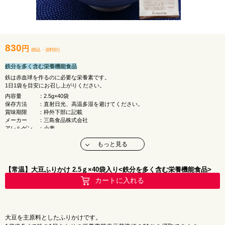
830
円
(税込
・
送料別
)
鉄分を多く含む栄養機能食品
鉄は赤血球を作るのに必要な栄養素です。
1日1袋を目安にお召し上がりください。
内容量 ：2.5g×40袋
保存方法 ：直射日光、高温多湿を避けてください。
賞味期限 ：枠外下部に記載
メーカー ：三島食品株式会社
アレルゲン ：小麦
原材料名 ：煎り大豆（大豆（日本））、ごま、しょうゆ、
もっと見る
砂糖、食塩、ドロマイト、乾燥マッシュポテ
ト、黒のり、でん粉、たん白加水分解物、
みりん、かぼちゃ粉末、還元水飴、
昆布エキス、酵母エキス／ピロリン酸第二鉄、
【常温】大豆ふりかけ 2.5ｇ×40袋入り<鉄分を多く含む栄養機能食品>
加工でん粉、酸化防止剤（ビタミンC）、
カートに入れる
カロチン色素、（一部に小麦・ごま・大豆を
含む）
■ 栄養成分表示 （2.5g当たり）
大豆を主原料としたふりかけです。
エ ネ ル ギ ー：11kcal