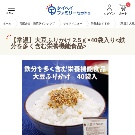
0
メニュー
ログイン
カート
ホーム
宅配弁当・惣菜ラインナップ
サイドメニュー
栄養士おすすめ
【常温】大豆ふ
【常温】大豆ふりかけ 2.5ｇ×40袋入り<鉄
分を多く含む栄養機能食品>