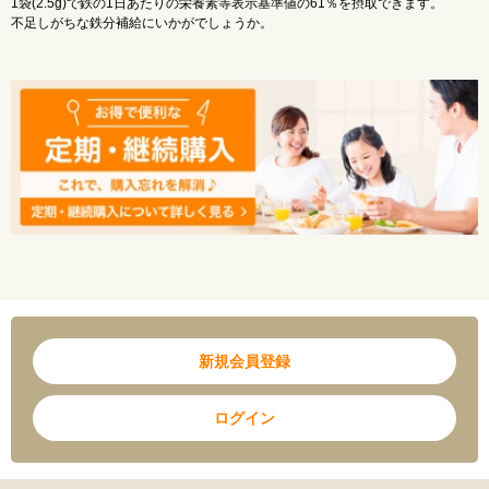
1袋(2.5g)で鉄の1日あたりの栄養素等表示基準値の61％を摂取できます。
た ん ぱ く 質：0.7g
不足しがちな鉄分補給にいかがでしょうか。
脂 質 ：0.6g
炭 水 化 物 ：0.9g
ナトリウム ：55mg
カルシウム ：20mg
鉄 ：4.5mg
マグネシウム：10mg
食 塩 相 当 量：0.1g
※本品は多量摂取により疾病が治癒したり、より健康が増進するものではありませ
ん。1日の摂取目安量を守ってください。
※鉄含有の為、お茶をかけると黒変することがありますが、品質には問題ありませ
ん。
新規会員登録
ログイン