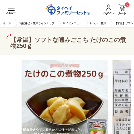
0
メニュー
ログイン
カート
ホーム
宅配弁当・惣菜ラインナップ
サイドメニュー
レトルト惣菜
【常温】ソフト
【常温】ソフトな噛みごこち たけのこの煮
物250ｇ