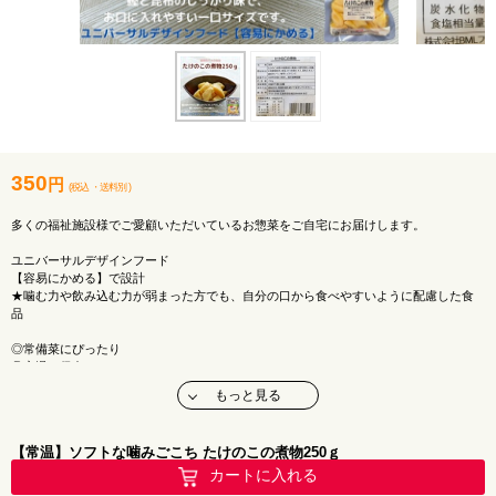
350
円
(税込
・
送料別
)
多くの福祉施設様でご愛顧いただいているお惣菜をご自宅にお届けします。
ユニバーサルデザインフード
【容易にかめる】で設計
★噛む力や飲み込む力が弱まった方でも、自分の口から食べやすいように配慮した食
品
◎常備菜にぴったり
◎室温で保存OK
◎やわらかくて食べやすい
もっと見る
おかずがもう一品欲しいな・・・
そんな時に便利な小パック惣菜です♪
【常温】ソフトな噛みごこち たけのこの煮物250ｇ
メーカー：堂本食品株式会社
カートに入れる
アレルギー：小麦