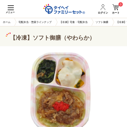
0
メニュー
ログイン
カート
ホーム
宅配弁当・惣菜ラインナップ
【冷凍】宅食・宅配弁当
ソフト御膳
【冷凍】
【冷凍】ソフト御膳（やわらか）