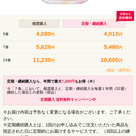
都度購入
定期・継続購入
4,080
4,010
5食
円
円
5,620
5,480
7食
円
円
11,230
10,800
14食
円
円
（税込・
送料別
）
定期・継続購入なら、年間で最大
7,280
円
もお得（※）
※「７食」において、都度購入と、定期・継続購入を毎週１年間（52週）
継続した場合との差額（税込）
定期購入 送料無料キャンペーン中
※お届け内容は予告なく変更になる場合がございます。ご了承くだ
さい。
※定期継続購入とは、1回のお申し込みでご注文いただいた商品を、
指定された日に定期的にお届けするサービスです。 （3回以上の継