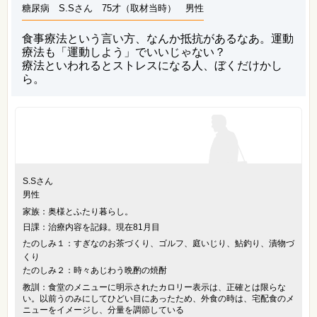
糖尿病 S.Sさん 75才（取材当時） 男性
食事療法という言い方、なんか抵抗があるなあ。運動
療法も「運動しよう」でいいじゃない？
療法といわれるとストレスになる人、ぼくだけかし
ら。
S.Sさん
男性
家族：奥様とふたり暮らし。
日課：治療内容を記録。現在81月目
たのしみ１：すぎなのお茶づくり、ゴルフ、庭いじり、鮎釣り、漬物づ
くり
たのしみ２：時々あじわう晩酌の焼酎
教訓：食堂のメニューに明示されたカロリー表示は、正確とは限らな
い。以前うのみにしてひどい目にあったため、外食の時は、宅配食のメ
ニューをイメージし、分量を調節している