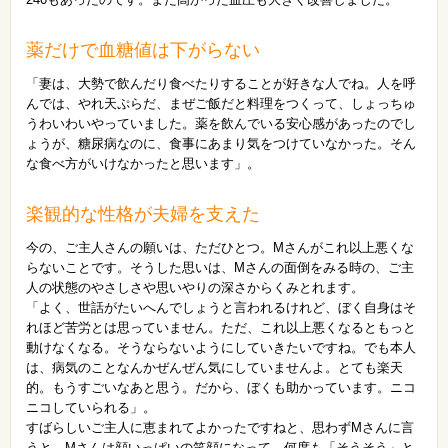
薬だけで血糖値は下がらない
「妻は、大勢で飲んだり食べたりすることが好きな人でね。人を呼
んでは、やれ天ぷらだ、まぜご飯だと料理をつくって、しょっちゅ
うわいわいやっていました。薬を飲んでいる安心感があったのでし
ょうが、糖尿病なのに、食事にあまり気をつけていなかった。そん
な食べ方がいけなかったと思います」。
楽観的な性格が夫婦を支えた
今の、ご主人さんの願いは、ただひとつ。Mさんがこれ以上悪くな
らないことです。そうした思いは、Mさんの面倒をみる時の、ご主
人の状態のやさしさや思いやりの深さからくみとれます。
「よく、世話がたいへんでしょうと言われるけれど、ぼく自身はそ
れほど苦労とは思っていません。ただ、これ以上悪くなるともっと
動けなくなる。そうならないようにしていきたいですね。でも本人
は、病気のことなんかぜんぜん気にしていませんよ。とても楽天
的。もうすごいなあと思う。だから、ぼくも助かっています。ニコ
ニコしていられる」。
すばらしいご主人に恵まれてよかったですねと、思わずMさんに言
うと、Mさんは顔いっぱいの笑顔になって、何度も「そうそう」と