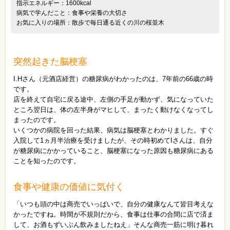
指示エネルギー：1600kcal
病気で学んだこと：食事や栄養の大切さ
お気に入りの場所：散歩で毎日通る近くの川の桜並木
突然起きた脳梗塞
I.Hさん（元酒店経営）の糖尿病がわかったのは、7年前の66歳の時
です。
店を終えて自宅に戻る途中、左側の手足が動かず、気になっていた
ところ翌日は、体の左半身がマヒして、まったく動けなくなってし
まったのです。
いくつかの病院を回った結果、病気は脳梗塞とわかりました。すぐ
入院して1ヵ月半治療を受けましたが、その時初めてIさんは、自分
が糖尿病にかかっていること、脳梗塞になった原因も糖尿病にある
ことを知ったのです。
食事や健康の価値に気付く
「いつも頭の中は商売でいっぱいで、自分の健康なんて皆目考えな
かったですね。時間が不規則だから、食事は仕事の合間に店で済ま
して、お酒もずいぶん飲みましたねえ」そんな商売一筋に明け暮れ