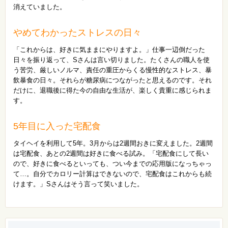
消えていました。
やめてわかったストレスの日々
「これからは、好きに気ままにやりますよ。」仕事一辺倒だった
日々を振り返って、Sさんは言い切りました。たくさんの職人を使
う苦労、厳しいノルマ、責任の重圧からくる慢性的なストレス、暴
飲暴食の日々。それらが糖尿病につながったと思えるのです。それ
だけに、退職後に得た今の自由な生活が、楽しく貴重に感じられま
す。
5年目に入った宅配食
タイヘイを利用して5年。3月からは2週間おきに変えました。2週間
は宅配食、あとの2週間は好きに食べる試み。「宅配食にして長い
ので、好きに食べるといっても、つい今までの応用版になっちゃっ
て…。自分でカロリー計算はできないので、宅配食はこれからも続
けます。」Sさんはそう言って笑いました。