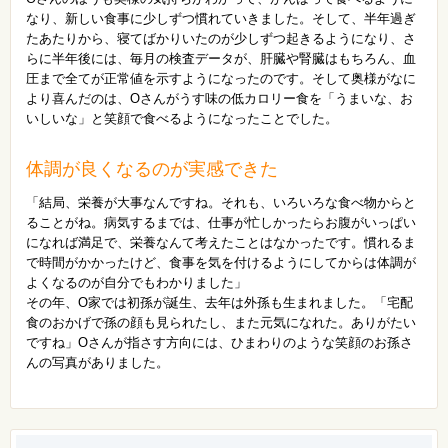
なり、新しい食事に少しずつ慣れていきました。そして、半年過ぎ
たあたりから、寝てばかりいたのが少しずつ起きるようになり、さ
らに半年後には、毎月の検査データが、肝臓や腎臓はもちろん、血
圧まで全てが正常値を示すようになったのです。そして奥様がなに
より喜んだのは、Oさんがうす味の低カロリー食を「うまいな、お
いしいな」と笑顔で食べるようになったことでした。
体調が良くなるのが実感できた
「結局、栄養が大事なんですね。それも、いろいろな食べ物からと
ることがね。病気するまでは、仕事が忙しかったらお腹がいっぱい
になれば満足で、栄養なんて考えたことはなかったです。慣れるま
で時間がかかったけど、食事を気を付けるようにしてからは体調が
よくなるのが自分でもわかりました」
その年、O家では初孫が誕生、去年は外孫も生まれました。「宅配
食のおかげで孫の顔も見られたし、また元気になれた。ありがたい
ですね」Oさんが指さす方向には、ひまわりのような笑顔のお孫さ
んの写真がありました。