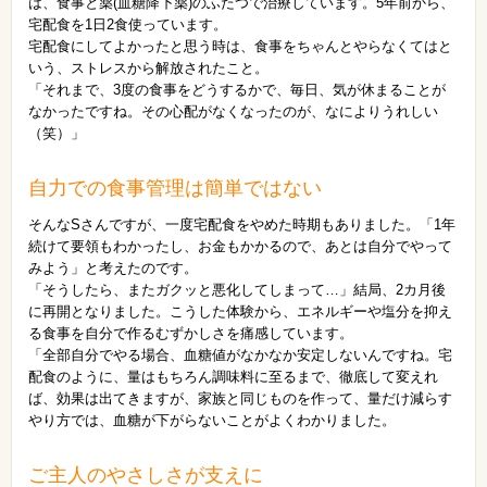
は、食事と薬(血糖降下薬)のふたつで治療しています。5年前から、
宅配食を1日2食使っています。
宅配食にしてよかったと思う時は、食事をちゃんとやらなくてはと
いう、ストレスから解放されたこと。
「それまで、3度の食事をどうするかで、毎日、気が休まることが
なかったですね。その心配がなくなったのが、なによりうれしい
（笑）」
自力での食事管理は簡単ではない
そんなSさんですが、一度宅配食をやめた時期もありました。「1年
続けて要領もわかったし、お金もかかるので、あとは自分でやって
みよう」と考えたのです。
「そうしたら、またガクッと悪化してしまって…」結局、2カ月後
に再開となりました。こうした体験から、エネルギーや塩分を抑え
る食事を自分で作るむずかしさを痛感しています。
「全部自分でやる場合、血糖値がなかなか安定しないんですね。宅
配食のように、量はもちろん調味料に至るまで、徹底して変えれ
ば、効果は出てきますが、家族と同じものを作って、量だけ減らす
やり方では、血糖が下がらないことがよくわかりました。
ご主人のやさしさが支えに