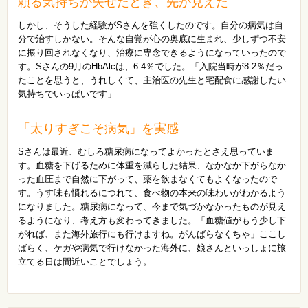
頼る気持ちが失せたとき、先が見えた
しかし、そうした経験がSさんを強くしたのです。自分の病気は自
分で治すしかない。そんな自覚が心の奥底に生まれ、少しずつ不安
に振り回されなくなり、治療に専念できるようになっていったので
す。Sさんの9月のHbAlcは、6.4％でした。「入院当時が8.2％だっ
たことを思うと、うれしくて、主治医の先生と宅配食に感謝したい
気持ちでいっぱいです」
「太りすぎこそ病気」を実感
Sさんは最近、むしろ糖尿病になってよかったとさえ思っていま
す。血糖を下げるために体重を減らした結果、なかなか下がらなか
った血圧まで自然に下がって、薬を飲まなくてもよくなったので
す。うす味も慣れるにつれて、食べ物の本来の味わいがわかるよう
になりました。糖尿病になって、今まで気づかなかったものが見え
るようになり、考え方も変わってきました。「血糖値がもう少し下
がれば、また海外旅行にも行けますね。がんばらなくちゃ」ここし
ばらく、ケガや病気で行けなかった海外に、娘さんといっしょに旅
立てる日は間近いことでしょう。