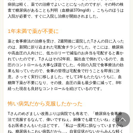
病状は軽く、薬での治療でよいことになったのですが、その時の検
査で糖尿病があることも判明（血糖値370mg/dl）。こちらのほうは
入院が必要で、すぐに入院し治療が開始されました。
1年未満で薬が不要に
薬と食事療法の治療を受け、2週間後に退院したTさんの目に入った
のは、新聞に折り込まれた宅配食チラシでした。そこには、糖尿病
や高血圧の人向けに、低カロリーで減塩のお弁当を宅配すると書か
れていたのです。Tさんはその2年前、脳出血で倒れているので、血
圧のコントロールも大事な課題でした。今回の入院で食事療法の効
果も知っていたので、食事の管理は宅配食で行うことを即座に決
意。さっそく実行に移しました。そして1年もたたないうちに、血
糖降下薬が不要になり、その後、血圧の薬も最少量に減って、8年
経った現在も良好なコントロールを続けているのです。
怖い病気だから克服したかった
Tさんのめざましい改善ぶりは病院でも有名で、「糖尿病を食事療
法で克服するなんて、偉いですねぇ。銅像でも建てたいね」とほめ
るお医者さんもいたほどです。「私は一度死に損なっていますから
ね。糖尿病もこわい病気だから…。自覚症状がないからみんな軽く