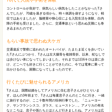
コントロールが良好で、病気らしい病気をしたことがなかったTさ
んでしたが、70歳を過ぎる頃から、時々体調を崩すようになり、軽
症ではありましたが、脳梗塞や狭心症による入院生活を体験。白内
障の手術も受けました。さらに、交通事故という思わぬ災難にも巻
き込まれたのです。
もらい事故で思わぬ大ケガ
交通違反で警察に追われたオートバイが、たまたま近くを歩いてい
たTさんにぶつかり、Tさんは左大腿骨を複雑骨折。以来、杖なしで
は歩けない体になってしまいました。それまでは1日6キロは楽に歩
け、どこへでも好きに行くことができたのに、今では電車に乗って
出かけるのも、困難になってしまったのです。
行くたびに魅せられるアメリカ
Tさんは、国際結婚をしてアメリカに住む息子さんがひとりいま
す。ほんの3年前まで、Tさんは毎夏息子さんのところに行き、一緒
に旅行するのが、ここ十数年間の恒例行事でした。「ニューヨー
ク、サンフランシスコ、ダラス、ヒューストン…。アメリカの有名
なところは、息子や孫たちとほとんど行きましたね。アメリカは広