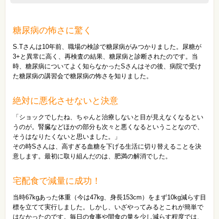
糖尿病の怖さに驚く
S.Tさんは10年前、職場の検診で糖尿病がみつかりました。尿糖が
3+と異常に高く、再検査の結果、糖尿病と診断されたのです。当
時、糖尿病についてよく知らなかったSさんはその後、病院で受け
た糖尿病の講習会で糖尿病の怖さを知りました。
絶対に悪化させないと決意
「ショックでしたね、ちゃんと治療しないと目が見えなくなるとい
うのが。腎臓などほかの部分も次々と悪くなるということなので、
そうはなりたくないと思いました。」
その時Sさんは、高すぎる血糖を下げる生活に切り替えることを決
意します。最初に取り組んだのは、肥満の解消でした。
宅配食で減量に成功！
当時67kgあった体重（今は47kg、身長153cm）をまず10kg減らす目
標を立てて実行しました。しかし、いざやってみるとこれが簡単で
はなかったのです。毎日の食事や間食の量を少し減らす程度では、