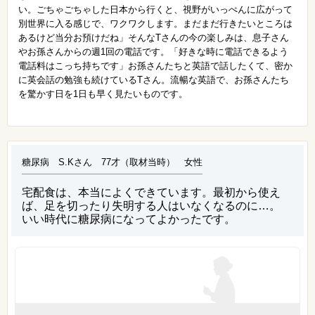
い。ごちゃごちゃした日本から行くと、視野がいっぺんに広がって
別世界に入る感じで、ワクワクします。まだまだ行きたいところは
あるけど当分お預けだね」そんなTさんの今の楽しみは、息子さん
やお孫さんからの週1回の電話です。「好きな時に電話できるよう
電話料はこっち持ちです」お孫さんたちと英語で話したくて、密か
に英会話の勉強も続けているTさん。流暢な英語で、お孫さんたち
を驚かす日を1日も早く見たいものです。
糖尿病 S.Kさん 77才（取材当時） 女性
宅配食は、本当によくできています。最初から使え
ば、足を切ったり失明する人はいなくなるのに…。
いい時代に糖尿病になってよかったです。