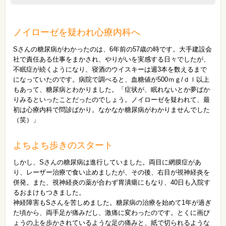
ノイローゼを疑われ心療内科へ
Sさんの糖尿病がわかったのは、6年前の57歳の時です。大手建設会
社で責任ある仕事をまかされ、やりがいを実感する日々でしたが、
不眠症が続くようになり、寝酒のウイスキーは週3本を数えるまで
になっていたのです。病院で調べると、血糖値が500ｍｇ/ｄｌ以上
もあって、糖尿病とわかりました。「症状が、眠れないとか夢ばか
りみるといったことだったのでしょう。ノイローゼを疑われて、最
初は心療内科で問診ばかり。なかなか糖尿病がわかりませんでした
（笑）」
よちよち歩きのスタート
しかし、Sさんの糖尿病は進行していました。両目に網膜症があ
り、レーザー治療で食い止めましたが、その後、右目が視神経炎を
併発。また、視神経炎の薬が合わず胃潰瘍にもなり、40日も入院す
るおまけもつきました。
神経障害もSさんを苦しめました。糖尿病の治療を始めて1年が過ぎ
た頃から、両手足が痛みだし、激痛に変わったのです。とくに画び
ょうの上を歩かされているような足の痛みと、紙で切られるような