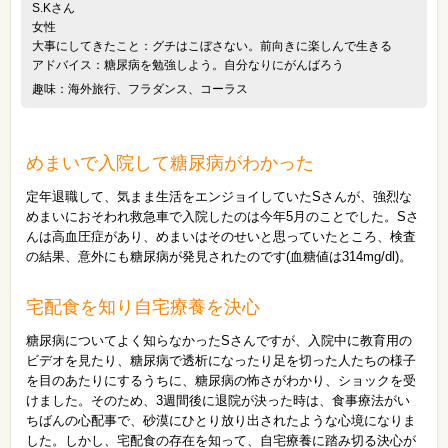
S.Kさん
女性
大事にしてきたこと：グチはこぼさない。前向きに楽しんで生きる
アドバイス：糖尿病を勉強しよう。自分なりにがんばろう
趣味：海外旅行、フラダンス、コーラス
めまいで入院して糖尿病がわかった
定年退職して、気まま生活をエンジョイしていたSさんが、強烈な
めまいにおそわれ救急車で入院したのは今年5月のことでした。Sさ
んは高血圧症があり、めまいはそのせいと思っていたところ、検査
の結果、意外にも糖尿病が発見されたのです(血糖値は314mg/dl)。
宅配食を知り自宅療養を決心
糖尿病についてよく知らなかったSさんですが、入院中に教育用の
ビデオを見たり、糖尿病で透析になったり足を切った人たちの様子
を目のあたりにするうちに、糖尿病の怖さがわかり、ショックを受
けました。そのため、3週間後に退院が決った時は、食事療法がい
ちばんの心配事で、砂漠にひとり放り出されたような心境になりま
した。しかし、宅配食の存在を知って、自宅療養に踏み切る決心が