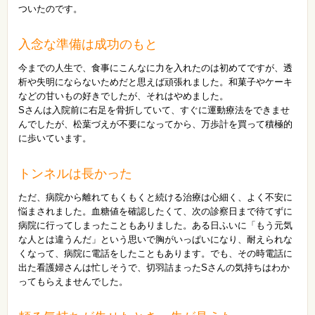
ついたのです。
入念な準備は成功のもと
今までの人生で、食事にこんなに力を入れたのは初めてですが、透
析や失明にならないためだと思えば頑張れました。和菓子やケーキ
などの甘いもの好きでしたが、それはやめました。
Sさんは入院前に右足を骨折していて、すぐに運動療法をできませ
んでしたが、松葉づえが不要になってから、万歩計を買って積極的
に歩いています。
トンネルは長かった
ただ、病院から離れてもくもくと続ける治療は心細く、よく不安に
悩まされました。血糖値を確認したくて、次の診察日まで待てずに
病院に行ってしまったこともありました。ある日ふいに「もう元気
な人とは違うんだ」という思いで胸がいっぱいになり、耐えられな
くなって、病院に電話をしたこともあります。でも、その時電話に
出た看護婦さんは忙しそうで、切羽詰まったSさんの気持ちはわか
ってもらえませんでした。