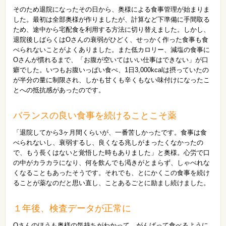
そのため退院になったその日から、奥様による食事管理が始まりま
した。最初は全部奥様が作りましたが、計算など下準備に手間取る
ため、途中から宅配食を利用する方法に切り替えました。しかし、
退院後しばらくはOさんの衰弱がひどく、せっかく作った食事も食
べられないことがよくありました。また低カロリー、減塩の食事に
Oさんが慣れるまで、「お腹が空いてはいい仕事はできない」が口
癖でした。いつもお腹いっぱい食べ、1日3,000kcalは摂っていたの
が半分の量に制限され、しかも甘くも辛くもない味付けになったこ
とへの抵抗感があったのです。
バランスの良い食事を続けることこそ薬
「退院してから3ヶ月間くらいが、一番苦しかったです。食事は食
べられないし、衰弱するし、良くなる兆しがまったくなかったの
で、もう長くはないと覚悟した時もありました」と奥様。心労で口
の中がカラカラになり、何を飲んでも渇きがとまらず、しゃべれな
くなることもあったそうです。それでも、とにかくこの食事を続け
ることが薬なのだと思い直し、ことあるごとに励まし続けました。
１年後、検査データが正常に
Oさんのほうも奥様の気持ちがわかって、がんばって食べるように