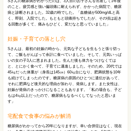
Sさんの糖尿病がわかったのは、3人目のお子さんを出産して1年後
のこと。疲労感と強い偏頭痛に耐えられず、かかった病院で、糖尿
病と診断されました。32歳の時でした。「血糖値が500mg/dLと高
く、即刻、入院でした。もともと頭痛持ちでしたが、その頃は起き
る回数が多くて、痛みもひどく、変だなと思っていました」
妊娠・子育ての落とし穴
Sさんは、最初の妊娠の時から、元気な子どもを生もうと張り切っ
て、ご飯もがんばって余計に食べていました。そして、元気いっぱ
いの女の子3人に恵まれました。生んだ後も体力をつけなくては
と、とにかく食べて、子育てに邁進しました。そのため、20代では
45㎏だった体重が（身長は145㎝）60㎏台になり、肥満状態を10年
も続けてしまったのです。糖尿病の原因のひとつに遺伝があって、
それに肥満など後天的な理由が加わり、発病します。また女性は、
妊娠が発病のきっかけになることもあります。「私の場合も、子ど
もは4㎏以上だったので、糖尿病もなるべくしてなったと思いま
す」
宅配食で食事の悩みが解消
糖尿病がわかってから20年になりますが、幸い合併症はなく、現在