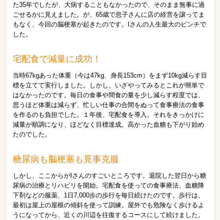
た35年でしたが、大病することもなかったので、そのまま無事に過
ごせるかに見えました。が、65歳で息子さんに店の経営を譲ってま
もなく、今回の脳梗塞が起きたのです。Iさんの人生最大のピンチで
した。
宅配食で減量に成功！
当時67kgあった体重（今は47kg、身長153cm）をまず10kg減らす目
標を立てて実行しました。しかし、いざやってみるとこれが簡単で
はなかったのです。毎日の食事や間食の量を少し減らす程度では、
思うほど体重は減らず、忙しい仕事の合間をぬって食事療法の食事
を作るのも負担でした。１年後、宅配食を導入。それをきっかけに
減量が順調になり、ほどなく目標達成。高かった血糖も下がり始め
たのでした。
糖尿病も脳梗塞も見事克服
しかし、ここからがIさんのすごいところです。退院した翌日から糖
尿病の治療とリハビリを開始。宅配食を使っての食事療法、血糖降
下剤などの服薬、1日7,000歩の歩行を毎日続けたのです。歩行は、
最初は屋上の屋根の傾斜を使って訓練。屋外でも危険なく歩けるよ
うになってから、近くの川辺を往復するコースにして続けました。