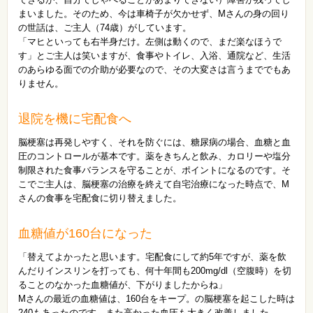
まいました。そのため、今は車椅子が欠かせず、Mさんの身の回り
の世話は、ご主人（74歳）がしています。
「マヒといっても右半身だけ。左側は動くので、まだ楽なほうで
す」とご主人は笑いますが、食事やトイレ、入浴、通院など、生活
のあらゆる面での介助が必要なので、その大変さは言うまででもあ
りません。
退院を機に宅配食へ
脳梗塞は再発しやすく、それを防ぐには、糖尿病の場合、血糖と血
圧のコントロールが基本です。薬をきちんと飲み、カロリーや塩分
制限された食事バランスを守ることが、ポイントになるのです。そ
こでご主人は、脳梗塞の治療を終えて自宅治療になった時点で、M
さんの食事を宅配食に切り替えました。
血糖値が160台になった
「替えてよかったと思います。宅配食にして約5年ですが、薬を飲
んだりインスリンを打っても、何十年間も200mg/dl（空腹時）を切
ることのなかった血糖値が、下がりましたからね」
Mさんの最近の血糖値は、160台をキープ。の脳梗塞を起こした時は
240もあったのです。また高かった血圧も大きく改善しました。