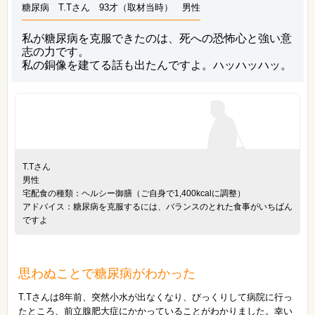
糖尿病 T.Tさん 93才（取材当時） 男性
私が糖尿病を克服できたのは、死への恐怖心と強い意
志の力です。
私の銅像を建てる話も出たんですよ。ハッハッハッ。
T.Tさん
男性
宅配食の種類：ヘルシー御膳（ご自身で1,400kcalに調整）
アドバイス：糖尿病を克服するには、バランスのとれた食事がいちばん
ですよ
思わぬことで糖尿病がわかった
T.Tさんは8年前、突然小水が出なくなり、びっくりして病院に行っ
たところ、前立腺肥大症にかかっていることがわかりました。幸い