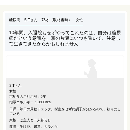
糖尿病 S.Tさん 78才（取材当時） 女性
10年間、入退院もせずやってこれたのは、自分は糖尿
病だという意識を、頭の片隅にいつも置いて、注意し
て生きてきたからかもしれません
S.Tさん
女性
宅配食のご利用歴：9年
指示エネルギー：1600kcal
日課：毎日の尿糖チェック。採血をせずに調子が分かるので、頼りにし
ている
家族：ご主人と二人暮らし
趣味：生け花、書道、カラオケ