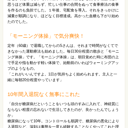
思うほど体重は減らず、忙しい仕事の合間をぬって食事療法の食事
を作るのも負担でした。１年後、宅配食を導入。それをきっかけに
減量が順調になり、ほどなく目標達成。高かった血糖も下がり始め
たのでした。
「モーニング体操」で気分爽快！
定年（60歳）で退職してからのSさんは、それまで時間がなくてで
きなかった運動療法も始めました。毎日30分程度の散歩と「モーニ
ング体操」です。「モーニング体操」は、朝目覚めた時に布団の上
で手足や指を動かす軽い体操で、始動前のいわばウォーミングアッ
プのようなもの。
「これがいいんですよ。1日が気持ちよく始められます。主人と一
緒に毎朝20分程度やっています」
10年間入退院なく無事にこれた
「自分が糖尿病だということをいつも頭のすみに入れて、神経質に
ならない程度の忘れないで生活してきたのが、良かったんでしょう
か」
糖尿病になって10年。コントロールも順調で、糖尿病の悪化により
入退院など、深刻は事態を一度も経験することなくやってこれた理