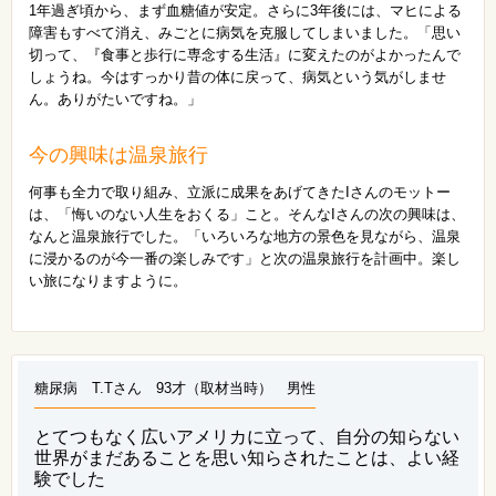
1年過ぎ頃から、まず血糖値が安定。さらに3年後には、マヒによる
障害もすべて消え、みごとに病気を克服してしまいました。「思い
切って、『食事と歩行に専念する生活』に変えたのがよかったんで
しょうね。今はすっかり昔の体に戻って、病気という気がしませ
ん。ありがたいですね。」
今の興味は温泉旅行
何事も全力で取り組み、立派に成果をあげてきたIさんのモットー
は、「悔いのない人生をおくる」こと。そんなIさんの次の興味は、
なんと温泉旅行でした。「いろいろな地方の景色を見ながら、温泉
に浸かるのが今一番の楽しみです」と次の温泉旅行を計画中。楽し
い旅になりますように。
糖尿病 T.Tさん 93才（取材当時） 男性
とてつもなく広いアメリカに立って、自分の知らない
世界がまだあることを思い知らされたことは、よい経
験でした