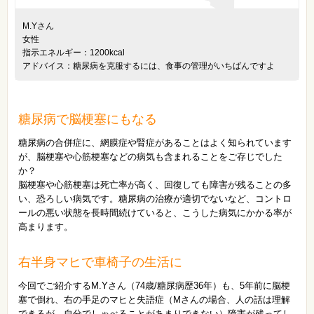
M.Yさん
女性
指示エネルギー：1200kcal
アドバイス：糖尿病を克服するには、食事の管理がいちばんですよ
糖尿病で脳梗塞にもなる
糖尿病の合併症に、網膜症や腎症があることはよく知られています
が、脳梗塞や心筋梗塞などの病気も含まれることをご存じでした
か？
脳梗塞や心筋梗塞は死亡率が高く、回復しても障害が残ることの多
い、恐ろしい病気です。糖尿病の治療が適切でないなど、コントロ
ールの悪い状態を長時間続けていると、こうした病気にかかる率が
高まります。
右半身マヒで車椅子の生活に
今回でご紹介するM.Yさん（74歳/糖尿病歴36年）も、5年前に脳梗
塞で倒れ、右の手足のマヒと失語症（Mさんの場合、人の話は理解
できるが、自分でしゃべることがあまりできない）障害が残ってし