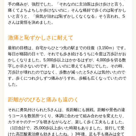
手の痛みが、強烈でした。「それなのに主治医は歩け歩けと言う。
痛くてよちよちしか歩けないのに」そんな格好で歩くのは恥ずかし
いと言うと、「病気が治れば恥ずかしくなくなる」そう言われ、S
さんは覚悟を決めました。
激痛と恥ずかしさに耐えて
最初の目標は、自宅からひとつ先の駅までの往復（3,150ｍ）です。
毎日が格闘の日々で、それでも歩き続けるうちに今度は万歩計がお
かしくなりました。5,000歩以上はかかるはずが、4,000歩を切る数
字しか示さないのです。新しいのに替えても同じでした。その時、
万歩計が壊れたのではなく、歩数が減ったとSさんは気付いたので
す。歩くにつれ少しずつ痛みがうすれ、歩幅も広くなっていたので
した。
距離がのびると痛みも遠のく
それに勇気付けられたSさんは、長距離にも挑戦。距離や景色の違
うコースを数箇所つくり、体調に合わせて組み合わせを変えたり、
カラオケのテープを聴きながらなど、楽しく歩く工夫もしました。
（1日合計で、25,000歩以上歩いた時期もありました。並行して受
けた高圧酸素治療も効きましたね。）3年後、足も手も痛みは全て