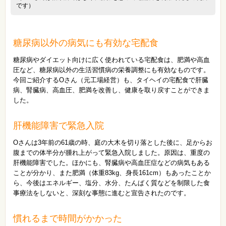
です）
糖尿病以外の病気にも有効な宅配食
糖尿病やダイエット向けに広く使われている宅配食は、肥満や高血
圧など、糖尿病以外の生活習慣病の栄養調整にも有効なものです。
今回ご紹介するOさん（元工場経営）も、タイヘイの宅配食で肝臓
病、腎臓病、高血圧、肥満を改善し、健康を取り戻すことができま
した。
肝機能障害で緊急入院
Oさんは3年前の61歳の時、庭の大木を切り落とした後に、足からお
腹までの体半分が腫れ上がって緊急入院しました。原因は、重度の
肝機能障害でした。ほかにも、腎臓病や高血圧症などの病気もある
ことが分かり、また肥満（体重83kg、身長161cm）もあったことか
ら、今後はエネルギー、塩分、水分、たんぱく質などを制限した食
事療法をしないと、深刻な事態に進むと宣告されたのです。
慣れるまで時間がかかった