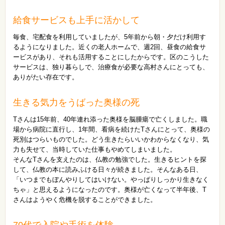
給食サービスも上手に活かして
毎食、宅配食を利用していましたが、5年前から朝・夕だけ利用す
るようになりました。近くの老人ホームで、週2回、昼食の給食サ
ービスがあり、それも活用することにしたからです。区のこうした
サービスは、独り暮らしで、治療食が必要な高村さんにとっても、
ありがたい存在です。
生きる気力をうばった奥様の死
Tさんは15年前、40年連れ添った奥様を脳腫瘍で亡くしました。職
場から病院に直行し、1年間、看病を続けたTさんにとって、奥様の
死別はつらいものでした。どう生きたらいいかわからなくなり、気
力も失せて、当時していた仕事もやめてしまいました。
そんなTさんを支えたのは、仏教の勉強でした。生きるヒントを探
して、仏教の本に読みふける日々が続きました。そんなある日、
「いつまでもぼんやりしてはいけない。やっぱりしっかり生きなく
ちゃ」と思えるようになったのです。奥様が亡くなって半年後、T
さんはようやく危機を脱することができました。
70代で入院や手術を体験