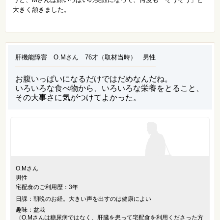
大きく頷きました。
肝機能障害 O.Mさん 76才（取材当時） 男性
お腹いっぱいになるだけではだめなんだね。
いろいろな食べ物から、いろいろな栄養をとること、
その大事さに気がつけてよかった。
O.Mさん
男性
宅配食のご利用歴：3年
日課：朝晩のお経。大きい声を出すのは健康によい
趣味：盆栽
（O.Mさんは糖尿病ではなく、肝臓を患って宅配食を利用くださった方