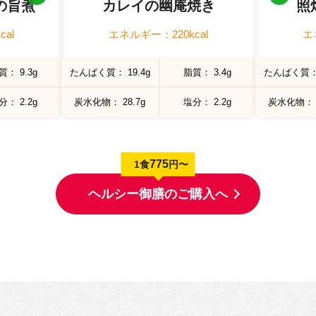
の旨煮
カレイの幽庵焼き
照
al
エネルギー：220kcal
エ
質
9.3g
たんぱく質
19.4g
脂質
3.4g
たんぱく質
分
2.2g
炭水化物
28.7g
塩分
2.2g
炭水化物
775
1食
円〜
ヘルシー御膳のご購入へ