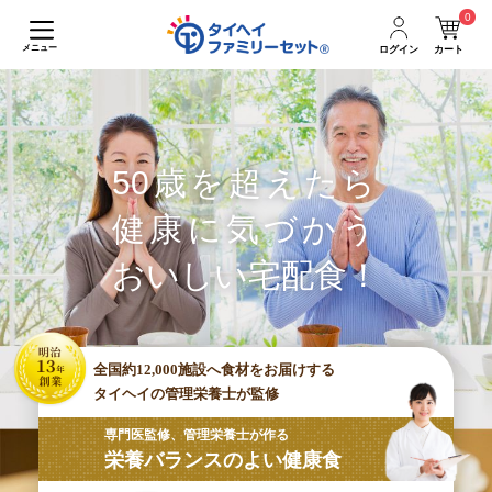
0
メニュー
ログイン
カート
50
歳を超えたら
健康に気づかう
おいしい宅配食！
全国約12,000施設へ食材をお届けする
タイヘイの管理栄養士が監修
専門医監修、管理栄養士が作る
栄養バランスのよい健康食