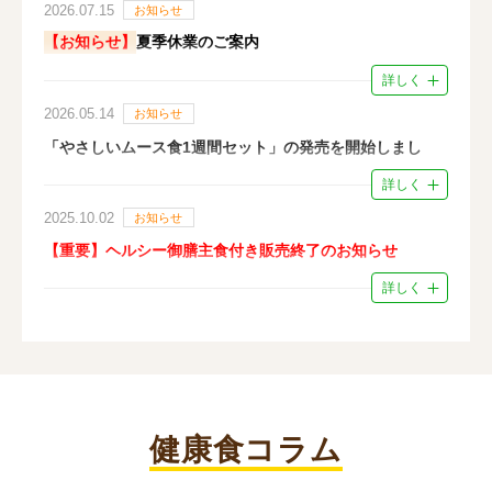
いつもタイヘイファミリーセットをご利用いただきまして
2026.07.15
お知らせ
誠にありがとうございます。
【お知らせ】
夏季休業のご案内
7月28日(火)熊本県熊本地方で発生した地震により、被害
を受けられた皆さまに謹んでお見舞い申し上げます。
詳しく
8月11日（火）～8月16日（日）
は夏季休業日とさせてい
本地震の影響により、以下地域において商品のお届けに遅
ただきます。
2026.05.14
お知らせ
れが生じる可能性がございます。
それに伴い、
【対象地域】
「やさしいムース食1週間セット」の発売を開始しまし
ご注文日から最短のお届け日・変更、キャンセル可能な日
・九州全域
た。
程が変則的になります
詳しく
なお今後の状況により、対象地域や影響内容が変更となる
のでご注意ください。
多くの福祉施設様でご愛顧いただいているタイヘイオリジ
2025.10.02
可能性がございます。
お知らせ
こちら
詳しくは
をご確認ください
ナルのムース食をご自宅にお届けします。
お荷物の遅延の詳細につきましては、配送業者のお知らせ
【重要】ヘルシー御膳主食付き販売終了のお知らせ
※web通販サイトは24時間営業しておりますが、メールで
をご確認ください。
のお問い合わせは返信までお時間頂きますのでご了承くだ
☆タイヘイオリジナルやさしいムース食☆
詳しく
ヤマト運輸
「ヘルシー御膳主食付き」の販売を11月を目処に順次終了
さい。
朝2品・昼3品・夕3品×7日分(56品)のバラエティ豊かなお
https://www.yamato-
します。
お客様にはご迷惑をおかけいたしますが、何卒ご理解の
かず1週間セットです。
hd.co.jp/important/info_260728_2.html
程、よろしくお願い申し上げます。
長年ご利用賜りましたお客様には心より御礼申し上げま
1週間分の献立表が内封されているので、「今日は何にし
お客様には大変ご迷惑をお掛けいたしますが、ご理解いた
す。
よう？」と悩む必要はありません。
だきますようお願い申し上げます。
味付け済みのため流水解凍するだけでおいしいムース味を
11月より新商品「ごはん付き御膳」を販売開始致します。
お楽しみいただけます。
引き続きご利用いただきますようお願い申し上げます。
健康食コラム
ご購入は
こちら
※ご案内は
こちら